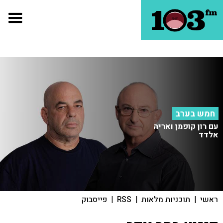
חמש בערב
עם רון קופמן ואריה
אלדד
ראשי
|
תוכניות מלאות
|
RSS
|
פייסבוק