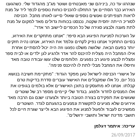
שנהרגו עד כה, ביניהם שני מאבטחים ושוטר מג"ב מהגדוד שלי. כשהגענו
האירוע כבר הסתיים אך התחלנו להכניס כוחות נוספים לכפר ליד על מנת
לראות תצפיתנים ואנשים נוספים שאולי סייעו לאותו מחבל. הכניסה
לסוריכ הייתה יחסית שקטה, נכנסנו בכוחות גדולים מאד למקום על מנת
לתת מענה ולבצע סגירה של כל הכפרים ליישוב הר אדר".
על הערכות למניעת הפיגוע הבא סיפר: "אנחנו מתחקרים את האירוע,
בסיום התחקיר אנחנו נפיק לקחים ונלמד את האירוע, אנחנו נהיה חזקים
יותר בפעם הבאה. שלושה משלנו נפגעו וזה היה יכול להסתיים אחרת
אילו המחבל היה מצליח להיכנס להר אדר ולהגיע לגן ילדים או לבית ספר
ומצליח לבצע פיגוע רב נפגעים. הלוחמים שלנו עשו עבודה טובה מאד
וחיסלו את המחבל מבלי לתת לו להיכנס פנימה".
על אישורי הכניסה לישראל טען מפקד הגדוד: "מתקיימת חשיבה בנושא
בכל יום, כל אלו שמקבלים את האישור עוברים סדרת בדיקות טרם
קבלתו. אנחנו לא מתעסקים בתוכן האישורים אלא בולמים בגופינו את
אלו המנסים לחדור ולפגע. בגדוד שלי קיימים מספר רב של שוטרים
שעושים את תפקידם בצורה הטובה ביותר ולצערנו ישנם גם הרבה מאד
אירועים שלא מגיעים לתקשורת ונמנעים בהגעתם לגדר. השוטרים
ממשיכים לעבוד ולפעול למנוע את הפיגוע הבא ולייצר שגרת חיים לכל
תושבי מדינת ישראל ותושבי ירושלים".
עריכה: איתמר זיגלמן
26/09/2017