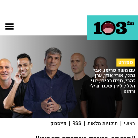
ספורט
עם משה פרימו, אבי
נמני, אורי אוזן, ערן
זהבי, חיים רביבו, יוני
הללי, לירן שכנר וגילי
ורמוט
ראשי
|
תוכניות מלאות
|
RSS
|
פייסבוק