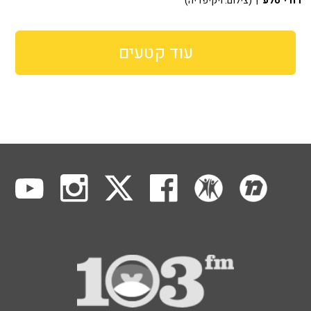
דודי סלע
| (צילום: ויקיפדיה)
עוד קטעים