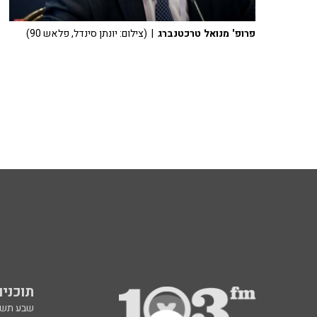
פרופ' מנואל טרכטנברג
| (צילום: יונתן סינדל, פלאש 90)
תוכניות fm
שבע תש