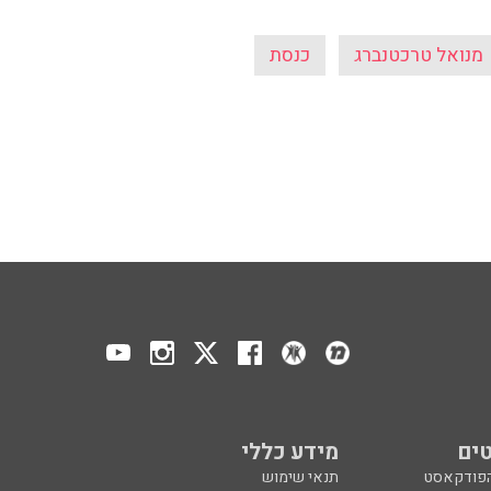
מנואל טרכטנברג
כנסת
ים
מידע כללי
הפודקאסט
תנאי שימוש