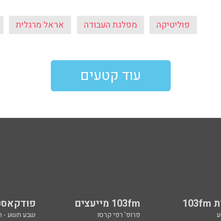
פוליטיקה
מפלגת העבודה
אראל מרגלית
עוד קטעים
103
103fm מייעצים
פודקאסט
ע
פרופ' רפי קרסו
שבע תשע - 