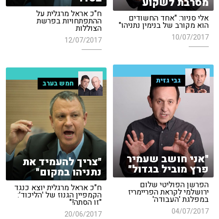
מסרבת לשקוע
ח"כ אראל מרגלית על
אלי סניור: "אחד החשודים
ההתפתחויות בפרשת
הוא מקורב של בנימין נתניהו"
הצוללות
10/07/2017
12/07/2017
גבי גזית
חמש בערב
"אני חושב שעמיר
"צריך להעמיד את
פרץ מוביל בגדול"
נתניהו במקום"
הפרשן הפוליטי שלום
ח"כ אראל מרגלית יוצא כנגד
ירושלמי לקראת הפריימריז
הקמפיין הגנוז של 'הליכוד':
במפלגת 'העבודה'
"זו הסתה!"
04/07/2017
20/06/2017