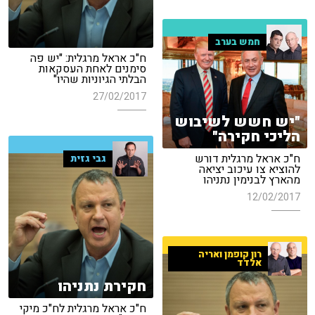
חמש בערב
ח"כ אראל מרגלית: "יש פה
סימנים לאחת העסקאות
הבלתי הגיוניות שהיו"
27/02/2017
"יש חשש לשיבוש
הליכי חקירה"
ח"כ אראל מרגלית דורש
גבי גזית
להוציא צו עיכוב יציאה
מהארץ לבנימין נתניהו
12/02/2017
רון קופמן ואריה
אלדד
חקירת נתניהו
ח"כ אראל מרגלית לח"כ מיקי