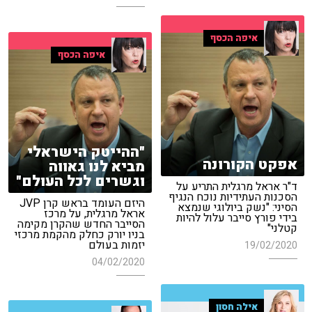
איפה הכסף
איפה הכסף
"ההייטק הישראלי
אפקט הקורונה
מביא לנו גאווה
וגשרים לכל העולם"
ד"ר אראל מרגלית התריע על
הסכנות העתידיות נוכח הנגיף
היזם העומד בראש קרן JVP
הסיני: "נשק ביולוגי שנמצא
אראל מרגלית, על מרכז
בידי פורץ סייבר עלול להיות
הסייבר החדש שהקרן מקימה
קטלני"
בניו יורק כחלק מהקמת מרכזי
יזמות בעולם
19/02/2020
04/02/2020
אילה חסון