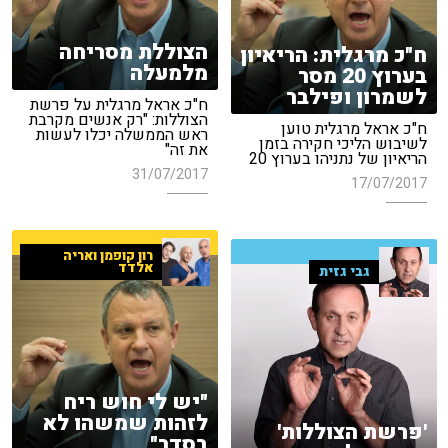
הצוללת מסריחה
ח"כ מרגלית: הריאיון
מלמעלה
בערוץ 20 מסר
לשמרון ופילבר
ח"כ אראל מרגלית על פרשת
הצוללות: "רק אנשים מקרבת
ח"כ אראל מרגלית טוען
ראש הממשלה יכלו לעשות
לשיבוש הליכי חקירה בזמן
את זה"
הריאיון של נתניהו בערוץ 20
31/07/2017
17/07/2017
רון קופמן ואריה
אלדד
גבי גזית
"יש לי חוש ריח
לזהות שמשהו לא
'פרשת הצוללות'
בסדר"