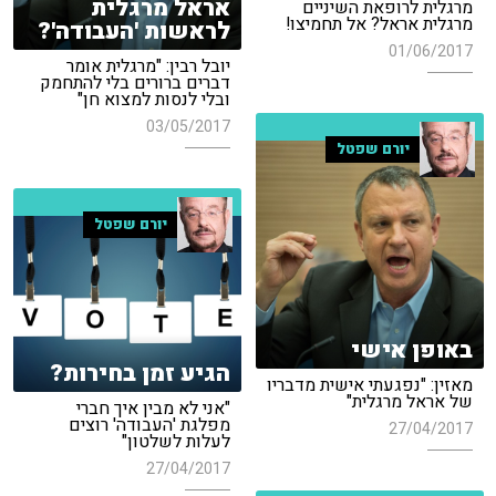
אראל מרגלית
מרגלית לרופאת השיניים
מרגלית אראל? אל תחמיצו!
לראשות 'העבודה'?
01/06/2017
יובל רבין: "מרגלית אומר
דברים ברורים בלי להתחמק
ובלי לנסות למצוא חן"
03/05/2017
יורם שפטל
יורם שפטל
באופן אישי
הגיע זמן בחירות?
מאזין: "נפגעתי אישית מדבריו
של אראל מרגלית"
"אני לא מבין איך חברי
מפלגת 'העבודה' רוצים
27/04/2017
לעלות לשלטון"
27/04/2017