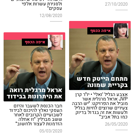
ולסגירת עשרות אלפי
27/10/2020
עסקים"
12/08/2020
איפה הכסף
איפה הכסף
מתחם הייטק חדש
בקריית שמונה
אראל מרגלית רואה
אצבע הגליל 'ואלי' • יו"ר קרן
את היתרונות בבידוד
JVP אראל מרגלית אשר
מוביל את הפרויקט: "יש הרבה
חבר הכנסת לשעבר והיזם
צעירים שרוצים לחיות בגליל
העסקי נאלץ להיכנס לבידוד
ולעשות את זה בגדול בדיוק
לשבועיים הקרובים לאחר
כמו בתל אביב"
ששב מברלין: "זו אחלה
הזדמנות לעצור ולחשוב"
26/05/2020
05/03/2020