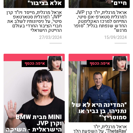
חיים"
אלא בציבור"
אראל מרגלית, יו"ר קרן JVP
אראל מרגלית, מייסד ויו"ד קרן
ו'מרגלית סטארפ-אם סיטי,
'JVP' ו'מרגלית סטארטאפ
התייחס למרכז האקלימטק
סיטי', על ניסיונותיו לשלב את
החדש שנפתח בגליל: "סופר
חברי הציבור החרדי בעולם
מרגש"
ההייטק הישראלי
27/03/2024
15/09/2024
איפה הכסף
איפה הכסף
"המדינה היא לא של
נתניהו, בן גביר או
MINI מבית BMW
סמוטריץ'"
וקרן JVP
אראל מרגלית, יו"ר
הישראלית - השיקה
'ThetaRay', על השפעת הלך