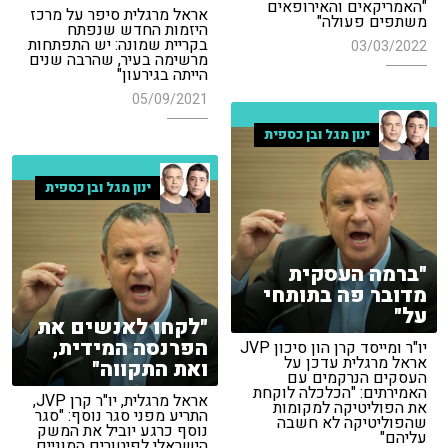
"האמריקאים והאירופאים
אראל מרגלית סיפר על מרכז
משתפים פעולה"
היזמות החדש שנפתח
בקריית שמונה: יש התפתחות
03/03/2022
מרשימה בעיר, שהרבה שנים
הייתה בגירעון"
05/09/2021
ינון מגל ובן כספית
ינון מגל ובן כספית
"ברמה העסקית
מדובר פה בתותחי
על"
"לקחו לאנשים את
הפרנסה המידית,
יו"ר ומייסד קרן הון סיכון JVP
אראל מרגלית עדכן על
ואת התקווה"
העסקים הנרקמים עם
האמירתים: "הכלכלה לוקחת
אראל מרגלית, יו"ר קרן JVP,
את הפוליטיקה למקומות
התריע מפני סגר נוסף: "סגר
שהפוליטיקה לא חשבה
נוסף כרגע יוביל את המשק
עליהם"
הישראלי לפיטורים המוניים