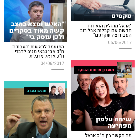
פקסים
"האיש נמצא במצב
"אראל מרגלית הוא רוח
קשה מאוד בסקרים
חדשה עם קבלות אבל רוב
העם רוצה שקרנים"
ולכן עוסק בי"
05/06/2017
המועמד לראשות 'העבודה'
ח"כ אבי גבאי מגיב לדברי
ח"כ אראל מרגלית
04/06/2017
מועדון ארוחת הבוקר
חמש בערב
שיחת טלפון
מפתיעה
מה הקשר בין ח"כ אראל