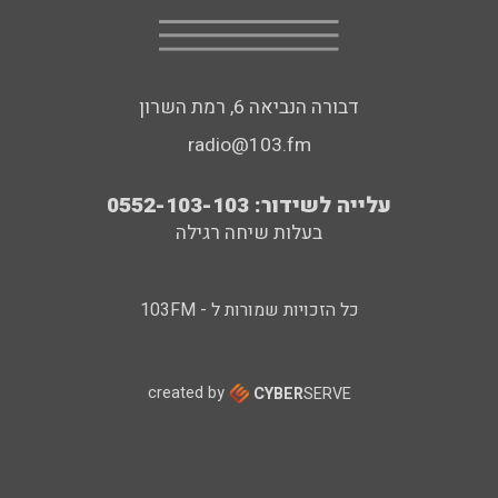
דבורה הנביאה 6, רמת השרון
radio@103.fm
עלייה לשידור: 0552-103-103
בעלות שיחה רגילה
כל הזכויות שמורות ל - 103FM
created by
CYBER
SERVE