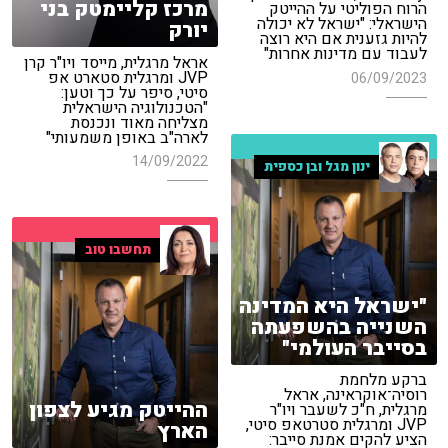
מרכז קליימטק בני
הרוח הפוליטי על ההייטק
הישראלי: "ישראל לא יכולה
יורק
להיות גזענית אם היא רוצה
לעבוד עם מדינות אחרות"
אראל מרגלית, מייסד ויו"ר קרן
JVP ומרגלית סטארט אפ
06/09/2023
סיטי, סיפר על כך וטען:
"הטכנולוגיה הישראלית
מצליחה מאוד ונכנסת
לארה"ב באופן משמעותי"
14/09/2022
ינון מגל ובן כספית
תחשבו טוב
"ישראל היא המדינה
השנייה בהשפעתה
בסייבר העולמי"
ברקע מלחמת
רוסיה־אוקראינה, אראל
ההייטק מגיע לצפון
מרגלית, ח"כ לשעבר ויו"ר
JVP ומרגלית סטרטאפ סיטי,
הארץ
הציע להקים אמנת סייבר: