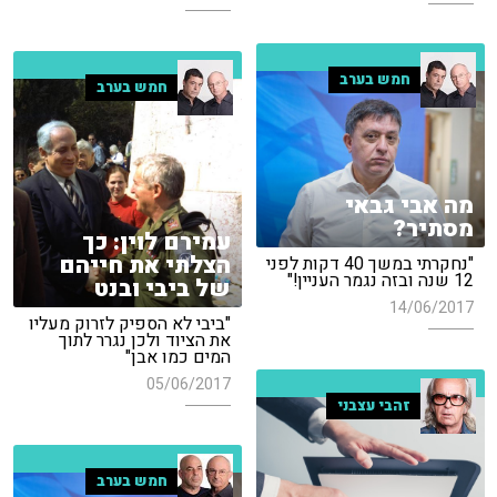
חמש בערב
חמש בערב
מה אבי גבאי
מסתיר?
עמירם לוין: כך
הצלתי את חייהם
"נחקרתי במשך 40 דקות לפני
12 שנה ובזה נגמר העניין!"
של ביבי ובנט
14/06/2017
"ביבי לא הספיק לזרוק מעליו
את הציוד ולכן נגרר לתוך
המים כמו אבן"
05/06/2017
זהבי עצבני
חמש בערב