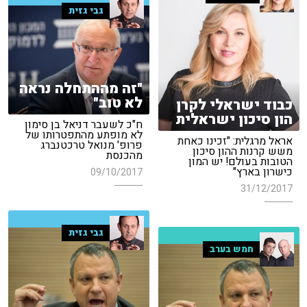
גבי גזית
"זה מההתחלה נראה
לא טוב"
כבוד ישראלי לקרן
הון סיכון ישראלית
ח"כ לשעבר דניאל בן סימון
לא מופתע מהתפטרותו של
אראל מרגלית: "זכינו כאחת
פרופ' מנואל טרכטנברג
משש קרנות ההון סיכון
מהכנסת
הטובות בעולם! יש המון
כישרון בארץ"
09/10/2017
31/12/2017
גבי גזית
חמש בערב