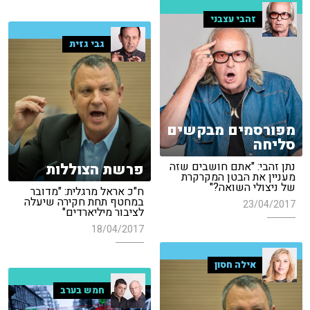
זהבי עצבני
גבי גזית
מפורסמים מבקשים
סליחה
נתן זהבי: "אתם חושבים שזה
פרשת הצוללות
מעניין את הבטן המקרקרת
של ניצולי השואה?"
ח"כ אראל מרגלית: "מדובר
במחטף תחת חקירה שיעלה
23/04/2017
לציבור מיליארדים"
18/04/2017
אילה חסון
חמש בערב