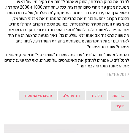
לקדם את החוק הצרפתי, החוק שאמור לדחות את חקירותיו של ראש
ממשלה מכהן עד אחרי סיום הקדנציה. ככל שחקירות 1000 ו-2000 יתקדמו,
ראשי אגף החקירות יתכבדו בתואר המפוקפק 'שמאלנים', שלא נדע.במושב
הכנסת הקרוב, יחפשו בנרות את המדינות המממנות את ארגוני השמאל,
באמצעות וועדת חקירה פרלמנטרית. ובמושב הכנסת הקרוב, יתחילו מחדש
את הספירה לאחור של גורלו של 'תאגיד השידור הציבורי, כאן', כמו שנאמר,
מה שווה התאגיד אם אנחנו לא שולטים בו? ואיך מגיעה ההצעה הזאת מיד
לאחר שנודע על התקדמות משמעותית בחקירת השר דרעי, לכיוון כתב
אישום? שוב כתב אישום?
ואתמול אושר "חוק הג'ובים" עוד כמה עשרות "שומרי סף" מגוייסים, מישנים
למנכ"לים שאמורים לתחזק את האינטרסים של השרים. ואוי למי שיעז להרים
את הראש. דמוקרטיה במירעה!"
16/10/2017
שחיתות
הליכוד
דוד אמסלם
נתניהו vs המשטרה
חוקים