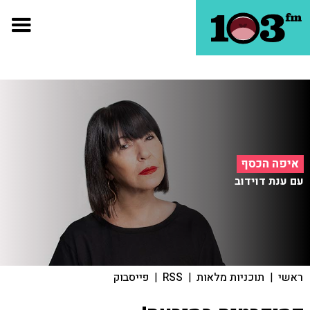
איפה הכסף
עם ענת דוידוב
ראשי
|
תוכניות מלאות
|
RSS
|
פייסבוק