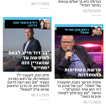
הגדולה היא מי ישלוט צבאית
06/11/2025
במוקד הטרור"
02/02/2026
ניסים משעל וענת
דוידוב
גדעון אוקו ועמיחי
אתאלי
"בר דוד חייב לצאת
לחופשה עד
שהעניין הזה
יסתיים"
פרשת השחיתות
בהסתדרות
חיים רמון, לשעבר יו"ר
ההסתדרות, על ראש הארגון
אפרת פורשר כתבת המשטרה
העצור: "אם הוא רוצה לדאוג
של 'וואלה': "הבן של ארנון בר
להסתדרות, זה הדבר הראשון
דוד הוא אחד הנחקרים" •
שהוא צריך לעשות"
החשד: "נתן וגם תיווך לשוחד
06/11/2025
וטובות הנאה"
05/11/2025