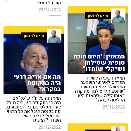
השיב? האזינו
29/12/2022
חיים לוינסון
חיים לוינסון
המאזין: "היום הוכח
סופית שסילמן
ושיקלי שוחדו"
מה אם אריה דרעי
המאזין שעלה לשידור
היה בתקופת
התייחס לאירועי השבעת
הממשלה • לוינסון השיב:
במקרא?
"שתסביר לי סילמן, מה קרה
באותו לילה שפתאום היא
המאזינה על יו"ר ש"ס: "אם
החליטה לבוא?"
היה חי בתקופה הזו, היה מובל
לעיר מקלט עם כל הפושעים.
29/12/2022
פה בכנסת קיבל את כל הראוי
שבראוי" • כיצד השיב
השדרן? האזינו
29/12/2022