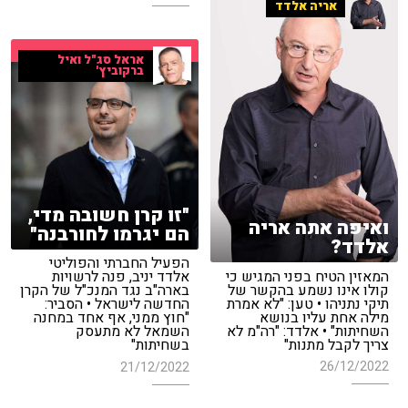
אריה אלדד
אראל סג"ל ואיל
ברקוביץ'
"זו קרן חשובה מדי,
ואיפה אתה אריה
הם יגרמו לחורבנה"
אלדד?
הפעיל החברתי והפוליטי
המאזין הטיח בפני המגיש כי
אלדד יניב, פנה לרשויות
קולו אינו נשמע בהקשר של
בארה"ב נגד המנכ"ל של הקרן
תיקי נתניהו • טען: "לא אמרת
החדשה לישראל • הסביר:
מילה אחת עליו בנושא
"חוץ ממני, אף אחד במחנה
השחיתות" • אלדד: "רה"מ לא
השמאל לא מתעסק
צריך לקבל מתנות"
בשחיתות"
26/12/2022
21/12/2022