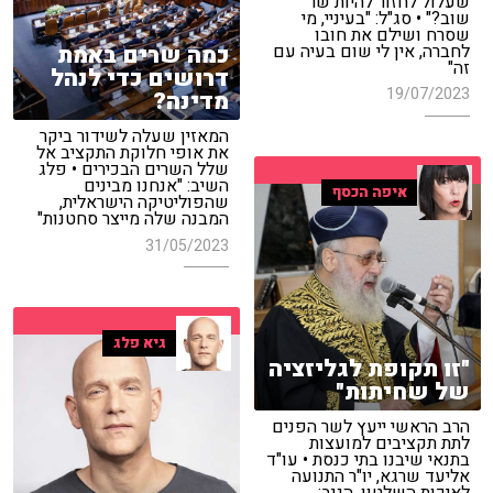
שעלול לחזור להיות שר
שוב?" • סג"ל: "בעיניי, מי
שסרח ושילם את חובו
כמה שרים באמת
לחברה, אין לי שום בעיה עם
זה"
דרושים כדי לנהל
19/07/2023
מדינה?
המאזין שעלה לשידור ביקר
את אופי חלוקת התקציב אל
שלל השרים הבכירים • פלג
השיב: "אנחנו מבינים
איפה הכסף
שהפוליטיקה הישראלית,
המבנה שלה מייצר סחטנות"
31/05/2023
גיא פלג
"זו תקופת לגליזציה
של שחיתות"
הרב הראשי ייעץ לשר הפנים
לתת תקציבים למועצות
בתנאי שיבנו בתי כנסת • עו"ד
אליעד שרגא, יו"ר התנועה