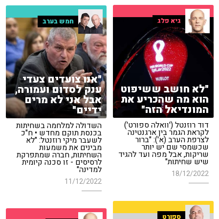
גיא פלג
חמש בערב
"אנו צועדים צעדי
"לא חושב ששיפוט
ענק לסדום ועמורה,
הוא מה שהכריע את
אבל אני לא מרים
המונדיאל הזה"
ידיים"
דוד רוזנטל ('וואלה ספורט')
השדולה למלחמה בשחיתות
לקראת הגמר בין ארגנטינה
בכנסת תוקם מחדש • ח"כ
לצרפת הערב (א'): "ברור
לשעבר מיקי רוזנטל: "לא
שכשמסי שם יש יותר
מבינים את משמעות
שריקות, אבל מפה ועד להגיד
השחיתות, חברה שמתפרקת
שיש שחיתות"
לרסיסים - זו סכנה קיומית
למדינה"
18/12/2022
11/12/2022
ספורט