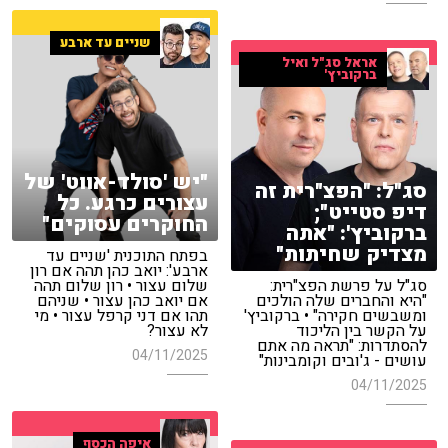
שניים עד ארבע
אראל סג"ל ואיל
ברקוביץ'
"יש 'סולד-אווט' של
סג"ל: "הפצ"רית זה
עצורים כרגע. כל
דיפ סטייט";
החוקרים עסוקים"
ברקוביץ': "אתה
מצדיק שחיתות"
בפתח התוכנית 'שניים עד
ארבע': יואב כהן תהה אם רון
סג"ל על פרשת הפצ"רית:
שלום עצור • רון שלום תהה
"היא והחברים שלה הולכים
אם יואב כהן עצור • שניהם
ומשבשים חקירה" • ברקוביץ'
תהו אם דני קרפל עצור • מי
על הקשר בין הליכוד
לא עצור?
להסתדרות: "תראה מה אתם
04/11/2025
עושים - ג'ובים וקומבינות"
04/11/2025
איפה הכסף