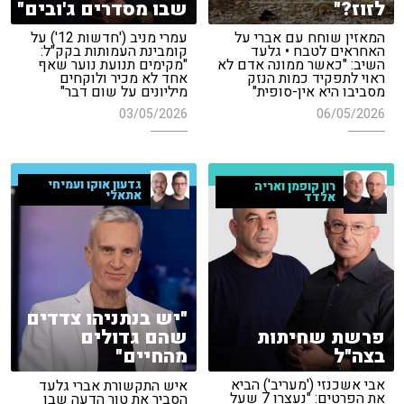
לזוז?"
שבו מסדרים ג'ובים"
המאזין שוחח עם אברי על
עמרי מניב ('חדשות 12') על
האחראים לטבח • גלעד
קומבינת העמותות בקק"ל:
השיב: "כאשר ממונה אדם לא
"מקימים תנועת נוער שאף
ראוי לתפקיד כמות הנזק
אחד לא מכיר ולוקחים
מסביבו היא אין-סופית"
מיליונים על שום דבר"
03/05/2026
06/05/2026
גדעון אוקו ועמיחי
רון קופמן ואריה
אתאלי
אלדד
"יש בנתניהו צדדים
פרשת שחיתות
שהם גדולים
בצה"ל
מהחיים"
אבי אשכנזי ('מעריב') הביא
איש התקשורת אברי גלעד
את הפרטים: "נעצרו 7 שעל
הסביר את טור הדעה שבו