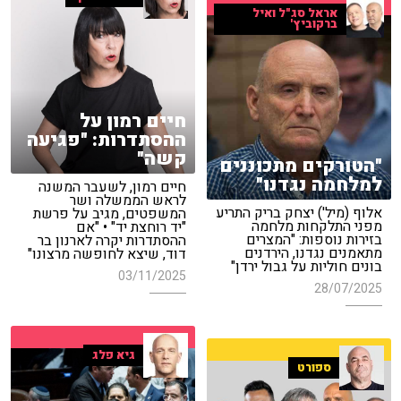
אראל סג"ל ואיל
ברקוביץ'
חיים רמון על
ההסתדרות: "פגיעה
קשה"
"הטורקים מתכוננים
למלחמה נגדנו"
חיים רמון, לשעבר המשנה
לראש הממשלה ושר
אלוף (מיל') יצחק בריק התריע
המשפטים, מגיב על פרשת
מפני התלקחות מלחמה
"יד רוחצת יד" • "אם
בזירות נוספות: "המצרים
ההסתדרות יקרה לארנון בר
מתאמנים נגדנו, הירדנים
דוד, שיצא לחופשה מרצונו"
בונים חוליות על גבול ירדן"
03/11/2025
28/07/2025
גיא פלג
ספורט