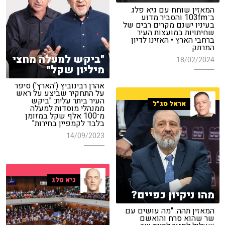
המאזין שוחח עם גיא פלג
ב־103fm והסביר מדוע
בעיניו ישנם מקרים רבים של
שחיתויות במועצות העיר
ברחבי הארץ • האזינו לדיון
המרתק
"ביקש למעלה מחצי
18/02/2024
מיליון שקל"
אהרן רבינוביץ ('הארץ') סיפר
על התחקיר שביצע על ראש
העיר ביתר עלית: "ביקש
אראל סג"ל
ממנהלי מוסדות למעלה
מ־100 אלף שקל במזומן
בלבד לקמפיין בחירות"
14/09/2023
גיא פלג
מהו ניקיון כפיים?
המאזין תהה: "מה עושים עם
שר שהוא סרח והואשם