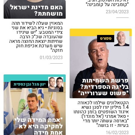
לאיכות השלטון, הגיב:
"קומבינה על קומבינה"
האם מדינת ישראל
23/04/2023
מושחתת?
המאזין שעלה לשידור תהה
בסוגיות • גיא הביא את שני
צידי המטבע: "יש שיגידו
שהעובדה שכ"כ הרבה
ספורט
שחיתות יוצאת החוצה מראה
שיש מערכת אכיפת חוק
חזקה"
01/03/2023
פרשת השחיתות
ינון מגל ובן כספית
בליגה הספרדית?
"פשוט שערורייה"
הקטאלונים שילמו לכאורה
1.4 מיליון יורו לסגן נשיא
איגוד השופטים בזמן כהונתו
• סאל אמרגי ('אל מונדו'):
"אמת המידה שלי
"בארסה עשתה יותר מדי
לחקיקה היא לא
בעיות - זו בושה"
אמת מידה
16/02/2023