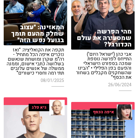
המאזינה: "עצוב
מהי הפרשה
שחלק מהעם תומך
שמסעירה את עולם
בגועל נפש הזה"
הכדורגל?
תקפה את הקואליציה: "ואז
אבי כהן ('ישראל היום')
נזכרים איפה הכל מתחיל -
התייחס לפרשה נוספת
רה"מ שקרן ומושחת שנאשם
שמכה בספורט הישראלי
בשלושה כתבי אישום, וממנה
והפעם בפן הפלילי • "הבינו
ממשלה של אנשים עלובים
שהשחקנים מקבלים בשחור
תתי רמה וחסרי כישורים"
את הכסף"
08/01/2025
26/06/2024
גיא פלג
איפה הכסף