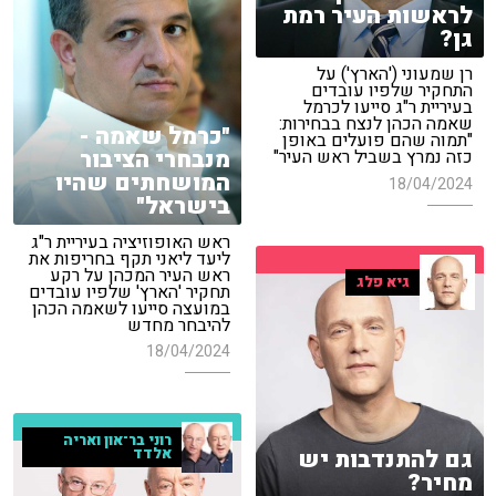
לראשות העיר רמת
גן?
רן שמעוני ('הארץ') על
התחקיר שלפיו עובדים
בעיריית ר"ג סייעו לכרמל
שאמה הכהן לנצח בבחירות:
"כרמל שאמה -
"תמוה שהם פועלים באופן
מנבחרי הציבור
כזה נמרץ בשביל ראש העיר"
המושחתים שהיו
18/04/2024
בישראל"
ראש האופוזיציה בעיריית ר"ג
ליעד ליאני תקף בחריפות את
ראש העיר המכהן על רקע
גיא פלג
תחקיר 'הארץ' שלפיו עובדים
במועצה סייעו לשאמה הכהן
להיבחר מחדש
18/04/2024
רוני בר־און ואריה
גם להתנדבות יש
אלדד
מחיר?