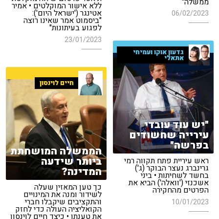
ממשלה"
ללא אישור המוקלטים • אמיר
אטינגר ('ישראל היום'):
06/02/2023
"ביסמוט אמר שאינו רוצה
לפגוע בעיתונות"
23/01/2023
גדעון אוקו ועמיחי
אתאלי
חיים לוינסון
"יש עוד עובדי
עירייה שחשודים
בפרשה"
הממשלה המושחתת
ביותר שידעה
ראש עיריית פתח תקווה רמי
גרינברג נעצר הבוקר (ג')
המדינה?
בחשד לשחיתות • ביני
אשכנזי ('וואלה') הביא את
כך טען המאזין שעלה
הפרטים מהחקירה
לשידור ומנה את המינויים
והתקציבים שיקבלו חברי
10/01/2023
הקואליציה העולה כדי לחזק
את טענתו • כיצד חיים לוינסון