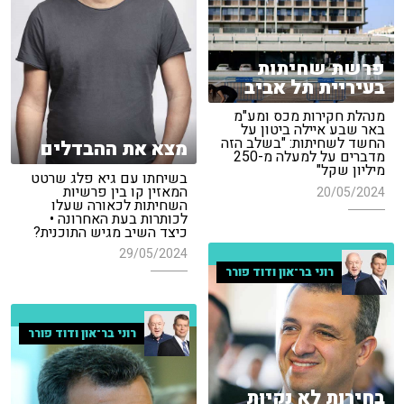
פרשת שחיתות
בעיריית תל אביב
מנהלת חקירות מכס ומע"מ
באר שבע איילה ביטון על
החשד לשחיתות: "בשלב הזה
מצא את ההבדלים
מדברים על למעלה מ-250
מיליון שקל"
בשיחתו עם גיא פלג שרטט
המאזין קו בין פרשיות
20/05/2024
השחיתות לכאורה שעלו
לכותרות בעת האחרונה •
כיצד השיב מגיש התוכנית?
29/05/2024
רוני בר־און ודוד פורר
רוני בר־און ודוד פורר
בחירות לא נקיות