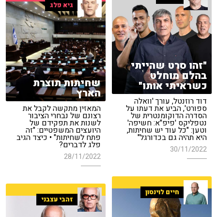
גיא פלג
"זהו סרט שהייתי
בהלם מוחלט
שחיתות תוצרת
כשראיתי אותו"
הארץ
דוד רוזנטל, עורך 'וואלה
ספורט', הביע את דעתו על
המאזין מתקשה לקבל את
הסדרה הדוקומנטרית של
רצונם של נבחרי הציבור
נטפליקס 'פיפ"א: חשיפה'
לשנות את תפקידם של
וטען: "כל עוד יש שחיתות,
היועצים המשפטיים: "זה
היא תהיה גם בכדורגל"
פתח לשחיתות" • כיצד הגיב
פלג לדברים?
30/11/2022
28/11/2022
חיים לוינסון
זהבי עצבני