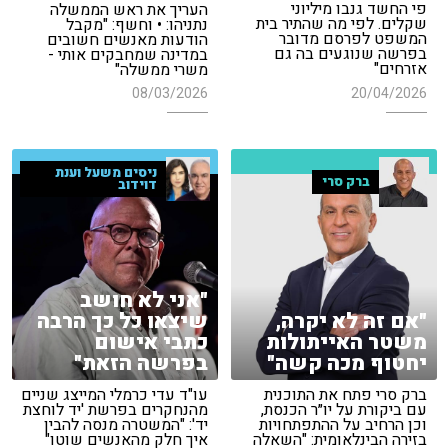
פי החשד גנבו מיליוני
העריך את ראש הממשלה
שקלים. לפי מה שהתיר בית
נתניהו: • וחשף: "מקבל
המשפט לפרסם מדובר
הודעות מאנשים חשובים
בפרשה שנוגעים בה גם
במדינה שמחבקים אותי -
אזרחים"
משרי ממשלה"
20/04/2026
08/03/2026
ניסים משעל וענת
ברק סרי
דוידוב
"אני לא חושב
"אם זה לא יקרה,
שיצאו כל כך הרבה
משטר האייתולות
כתבי אישום
יחטוף מכה קשה"
בפרשה הזאת"
ברק סרי פתח את התוכנית
עו"ד עדי כרמלי המייצג שניים
עם ביקורת על יו״ר הכנסת,
מהנחקרים בפרשת 'יד לוחצת
וכן הרחיב על ההתפתחויות
יד': "המשטרה מנסה להבין
בזירה הבינלאומית: "השאלה
איך חלק מהאנשים שוטו"