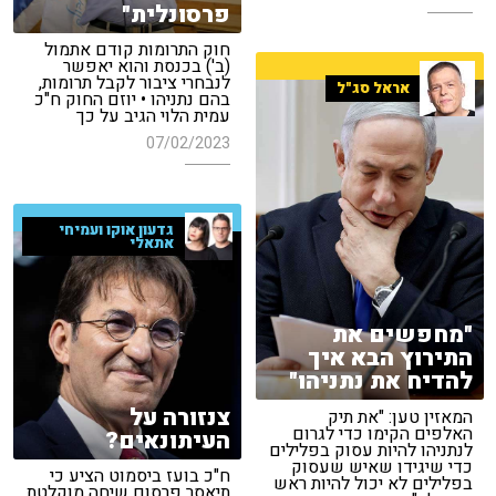
פרסונלית"
חוק התרומות קודם אתמול
(ב') בכנסת והוא יאפשר
לנבחרי ציבור לקבל תרומות,
אראל סג"ל
בהם נתניהו • יוזם החוק ח"כ
עמית הלוי הגיב על כך
07/02/2023
גדעון אוקו ועמיחי
אתאלי
"מחפשים את
התירוץ הבא איך
להדיח את נתניהו"
צנזורה על
המאזין טען: "את תיק
האלפים הקימו כדי לגרום
העיתונאים?
לנתניהו להיות עסוק בפלילים
כדי שיגידו שאיש שעסוק
ח"כ בועז ביסמוט הציע כי
בפלילים לא יכול להיות ראש
תיאסר פרסום שיחה מוקלטת