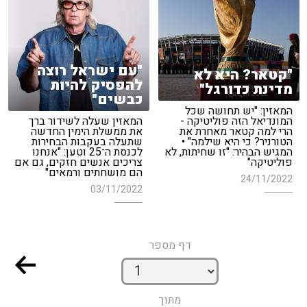
"עם ישראל רוצה
"קטאר? היא לא
להפסיק להיות
מדינת כדורגל"
כבשים"
המאזין: "יש תחושה שכל
המונדיאל הזה פוליטיקה -
המאזין שעלה לשידור ברך
הרי למה קטאר מאחרת את
את ממשלת הימין החדשה
הטורניר? כי היא שילמה" •
שתעלה בעקבות הבחירות
המגיש הבהיר: "זו שחיתות, לא
לכנסת ה־25 וטען: "אנחנו
פוליטיקה"
צריכים אנשים חזקים, גם אם
הם מושחתים ורמאים"
24/11/2022
03/11/2022
דף מספר
מתוך