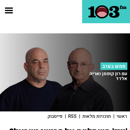
חמש בערב
עם רון קופמן ואריה
אלדד
ראשי
|
תוכניות מלאות
|
RSS
|
פייסבוק