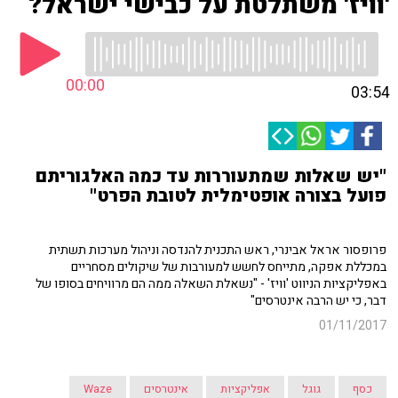
'וויז' משתלטת על כבישי ישראל?
00:00
03:54
"יש שאלות שמתעוררות עד כמה האלגוריתם
פועל בצורה אופטימלית לטובת הפרט"
פרופסור אראל אבינרי, ראש התכנית להנדסה וניהול מערכות תשתית
במכללת אפקה, מתייחס לחשש למעורבות של שיקולים מסחריים
באפליקציות הניווט 'וויז' - "נשאלת השאלה ממה הם מרוויחים בסופו של
דבר, כי יש הרבה אינטרסים"
01/11/2017
כסף
גוגל
אפליקציות
אינטרסים
Waze