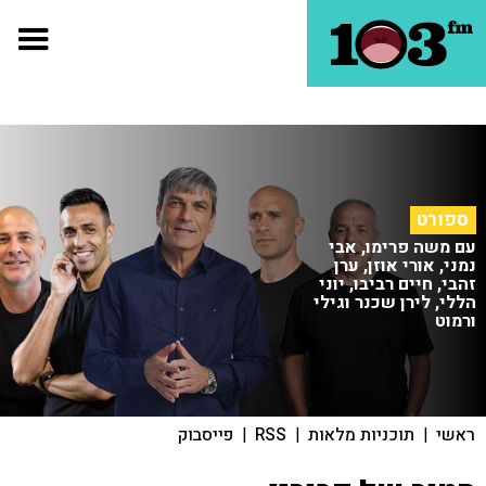
ספורט
עם משה פרימו, אבי
נמני, אורי אוזן, ערן
זהבי, חיים רביבו, יוני
הללי, לירן שכנר וגילי
ורמוט
ראשי
|
תוכניות מלאות
|
RSS
|
פייסבוק