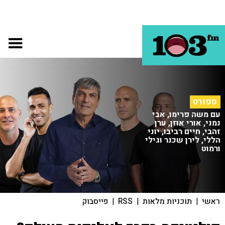
ספורט
עם משה פרימו, אבי
נמני, אורי אוזן, ערן
זהבי, חיים רביבו, יוני
הללי, לירן שכנר וגילי
ורמוט
ראשי
|
תוכניות מלאות
|
RSS
|
פייסבוק