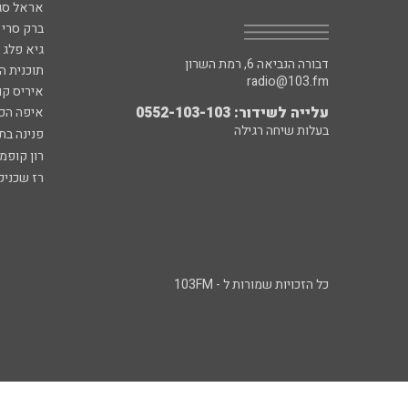
אראל סג"
ברק סרי 
גיא פלג
דבורה הנביאה 6, רמת השרון
תוכנית ה
radio@103.fm
איריס קו
עלייה לשידור: 0552-103-103
איפה הכ
בעלות שיחה רגילה
פנינה בת
רון קופמ
רז שכניק
כל הזכויות שמורות ל - 103FM