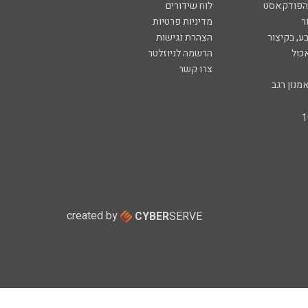
 הפודקאסט
לוח שידורים
ר
מדיניות פרטיות
ע, בקיצור
הצהרת נגישות
כול
הרשמה לניוזלטר
צרו קשר
מנון רגב
created by
CYBER
SERVE