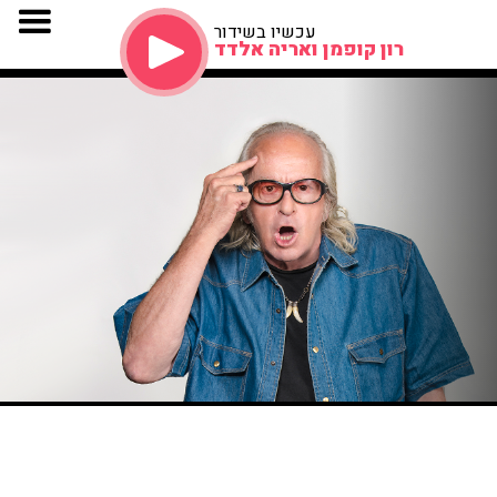
עכשיו בשידור
רון קופמן ואריה אלדד