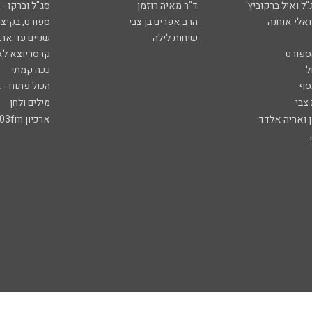
ל ואיל ברקוביץ'
ד"ר מאיה רוזמן
סג"ל וברקו -
ואלי אוחנה
הרב אפרים בן צבי
ספורט, בקיצו
שיחות לילה
שניים עד ארב
ספורט
קרסו יוצא לא
ל
ככה קמתי
סף
הכול פתוח - א
 צבי
מילים ולחן
ן ואריה אלדד
ארכיון 103fm