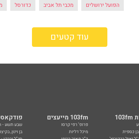
הפועל ירושלים
מכבי תל אביב
כדורסל
מ
עוד קטעים
103
103fm מייעצים
פודקאסט
ע
פרופ' רפי קרסו
שבע תשע - 
ובן כספית
מיכל דליות
בן וינון, בקיצו
ל ואיל ברקוביץ'
ד"ר מאיה רוזמן
סג"ל וברקו -