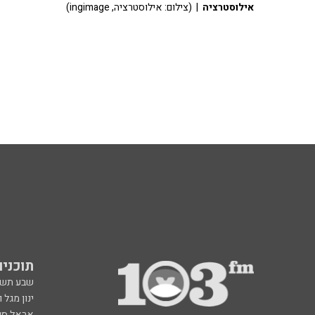
אילוסטרציה
| (צילום: אילוסטרציה, ingimage)
תוכניות fm
שבע תש
ינון מגל 
אראל סג"