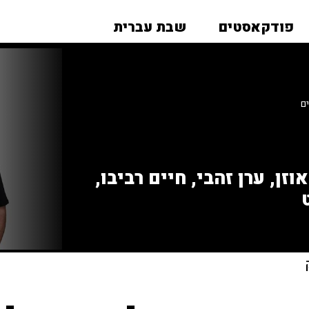
פודקאסטים
שבת עברית
זן, ערן זהבי, חיים רביבו,