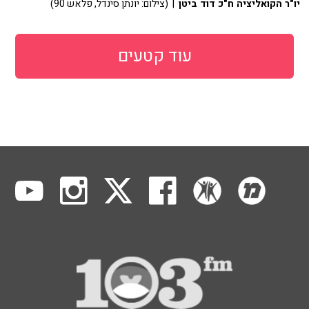
יו"ר הקואליציה ח"כ דוד ביטן
| (צילום: יונתן סינדל, פלאש 90)
עוד קטעים