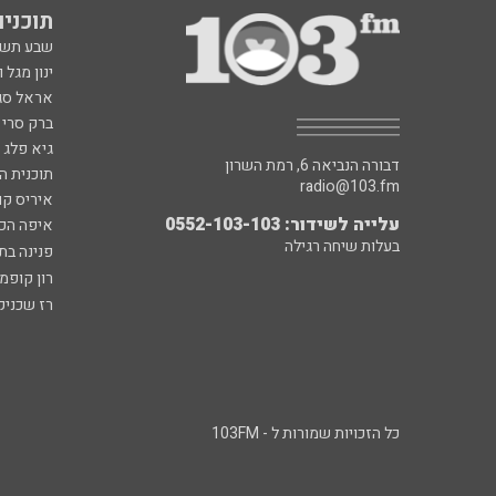
תוכניות fm
שבע תש
ינון מגל 
אראל סג"
ברק סרי 
גיא פלג
דבורה הנביאה 6, רמת השרון
תוכנית ה
radio@103.fm
איריס קו
עלייה לשידור: 0552-103-103
איפה הכ
בעלות שיחה רגילה
פנינה בת
רון קופמ
רז שכניק
כל הזכויות שמורות ל - 103FM