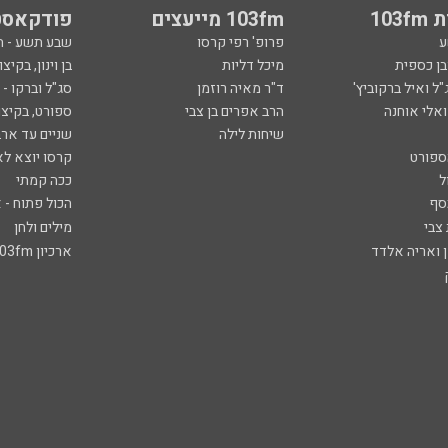
103
103fm מייעצים
פודקאסט
ע
פרופ' רפי קרסו
שבע תשע - 
ובן כספית
מיכל דליות
בן וינון, בקיצו
ל ואיל ברקוביץ'
ד"ר מאיה רוזמן
סג"ל וברקו -
ואלי אוחנה
הרב אפרים בן צבי
ספורט, בקיצו
שיחות לילה
שניים עד ארב
ספורט
קרסו יוצא לא
ל
ככה קמתי
סף
הכול פתוח - א
 צבי
מילים ולחן
ן ואריה אלדד
ארכיון 103fm