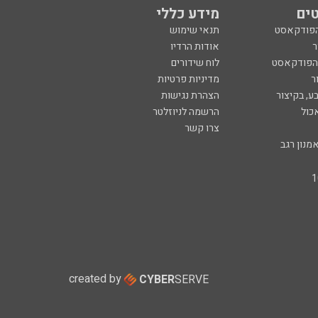
ים
מידע כללי
הפודקאסט
תנאי שימוש
ר
אודות הרדיו
 הפודקאסט
לוח שידורים
ר
מדיניות פרטיות
ע, בקיצור
הצהרת נגישות
כול
הרשמה לניוזלטר
צרו קשר
מנון רגב
created by
CYBER
SERVE