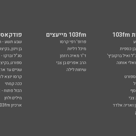
103
103fm מייעצים
פודקאסט
ע
פרופ' רפי קרסו
שבע תשע - 
ובן כספית
מיכל דליות
בן וינון, בקיצו
ל ואיל ברקוביץ'
ד"ר מאיה רוזמן
סג"ל וברקו -
ואלי אוחנה
הרב אפרים בן צבי
ספורט, בקיצו
שיחות לילה
שניים עד ארב
ספורט
קרסו יוצא לא
ל
ככה קמתי
סף
הכול פתוח - א
 צבי
מילים ולחן
ן ואריה אלדד
ארכיון 103fm