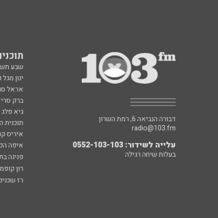
תוכניות fm
שבע תש
ינון מגל 
אראל סג"
ברק סרי 
גיא פלג
דבורה הנביאה 6, רמת השרון
תוכנית ה
radio@103.fm
איריס קו
עלייה לשידור: 0552-103-103
איפה הכ
בעלות שיחה רגילה
פנינה בת
רון קופמ
רז שכניק