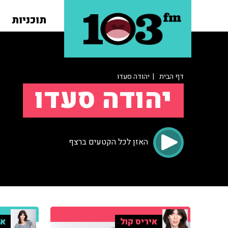
תוכניות
דף הבית
| יהודה סעדו
יהודה סעדו
האזן לכל הקטעים ברצף
איריס קול
אי