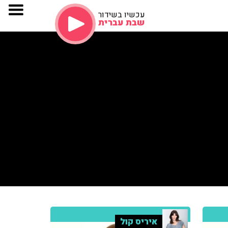
עכשיו בשידור
שבת עברית
איריס קול