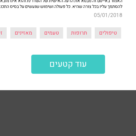
האמור באייטם זה מבטא את הדעה האישית של השדר/ת והוא אינו מובא כ
להסתמך עליו בכל צורה שהיא. כל פעולה ושימוש שנעשים על בסיס התכנ
05/01/2018
טיפולים
תרופות
טעמים
מאזינים
זי
עוד קטעים