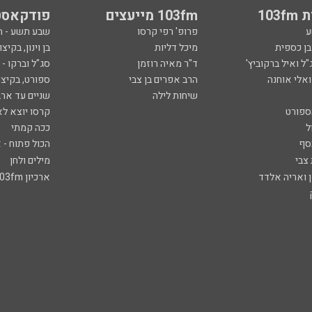
103
103fm מייעצים
פודקאסט
ע
פרופ' רפי קרסו
שבע תשע - 
ובן כספית
מיכל דליות
בן וינון, בקיצו
ל ואיל ברקוביץ'
ד"ר מאיה רוזמן
סג"ל וברקו -
ואלי אוחנה
הרב אפרים בן צבי
ספורט, בקיצו
שיחות לילה
שניים עד ארב
ספורט
קרסו יוצא לא
ל
ככה קמתי
סף
הכול פתוח - א
 צבי
מילים ולחן
ן ואריה אלדד
ארכיון 103fm