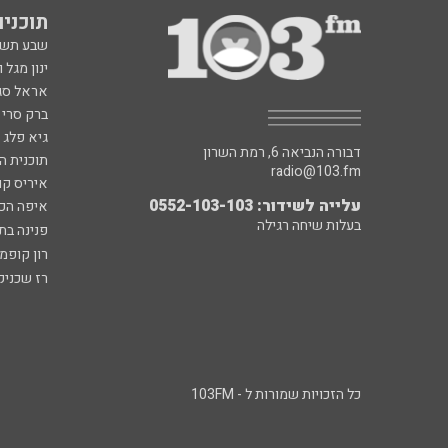
תוכניות fm
שבע תש
ינון מגל 
אראל סג"
ברק סרי 
גיא פלג
דבורה הנביאה 6, רמת השרון
תוכנית ה
radio@103.fm
איריס קו
עלייה לשידור: 0552-103-103
איפה הכ
בעלות שיחה רגילה
פנינה בת
רון קופמ
רז שכניק
כל הזכויות שמורות ל - 103FM