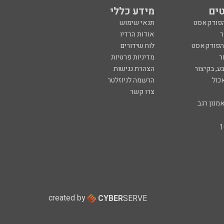
ים
מידע כללי
הפודקאסט
תנאי שימוש
ר
אודות הרדיו
 הפודקאסט
לוח שידורים
ר
מדיניות פרטיות
ע, בקיצור
הצהרת נגישות
כול
הרשמה לניוזלטר
צרו קשר
מנון רגב
created by
CYBER
SERVE