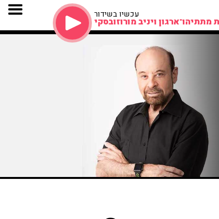
עכשיו בשידור
 מתתיהו־ארגון ויניב מורוזובסקי