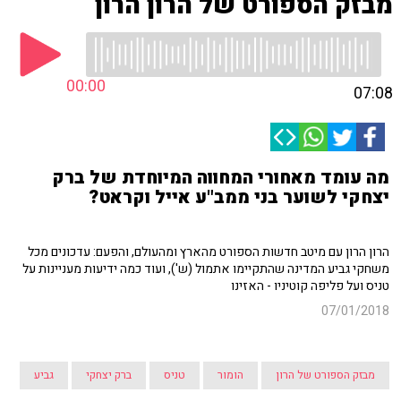
מבזק הספורט של הרון הרון
00:00
07:08
מה עומד מאחורי המחווה המיוחדת של ברק
יצחקי לשוער בני ממב"ע אייל וקראט?
הרון הרון עם מיטב חדשות הספורט מהארץ ומהעולם, והפעם: עדכונים מכל
משחקי גביע המדינה שהתקיימו אתמול (ש'), ועוד כמה ידיעות מעניינות על
טניס ועל פליפה קוטיניו - האזינו
07/01/2018
מבזק הספורט של הרון
הומור
טניס
ברק יצחקי
גביע