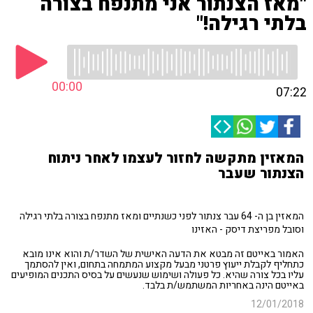
"מאז הצנתור אני מתנפח בצורה
בלתי רגילה!"
00:00
07:22
המאזין מתקשה לחזור לעצמו לאחר ניתוח
הצנתור שעבר
המאזין בן ה- 64 עבר צנתור לפני כשנתיים ומאז מתנפח בצורה בלתי רגילה
וסובל מפריצת דיסק - האזינו
האמור באייטם זה מבטא את הדעה האישית של השדר/ת והוא אינו מובא
כתחליף לקבלת ייעוץ פרטני מבעל מקצוע המתמחה בתחום, ואין להסתמך
עליו בכל צורה שהיא. כל פעולה ושימוש שנעשים על בסיס התכנים המופיעים
באייטם הינה באחריות המשתמש/ת בלבד.
12/01/2018