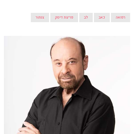
רפואה
כאב
לב
פריצת דיסק
צנתור