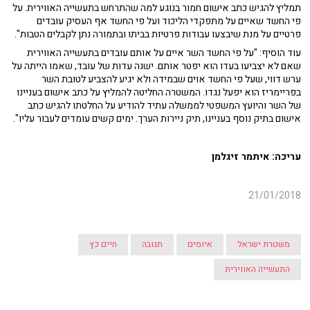
תמליץ להגיש כתב אישום חמור בנוגע למה שהתרחש בתעשייה האווירית. על
פי החשד שאיים על מתפקדי הליכוד ועל פי החשד אף העסיק עובדים
פרטיים על מנת שיבצעו עבודות פרטיות בביתו ובתמורה נתן לקבלים הטבות".
עוד הוסיף: "על פי החשד השר איים על אותם עובדים בתעשייה האווירית
שאם לא יצביעו בעדו הוא יפטר אותם. ישנה עדות של עובד, שאמו הייתה על
ערש דווי, שעל פי החשד אוים שבמידה ולא יגיע להצביע לטובת השר
בפריימריז הוא יפעל נגדו. המשטרה החליטה להמליץ על כתב אישום בעניינו
של השר והיועץ המשפטי לממשלה עתיד להודיע על החלטתו להגיש כתב
אישום בתיק נוסף בעניינו, תיק ניירות הערך. ימים קשים עומדים לעבור עליו".
עריכה: איתמר זיגלמן
21/01/2018
משטרת ישראל
איומים
תגובה
חיים כץ
התעשייה האווירית