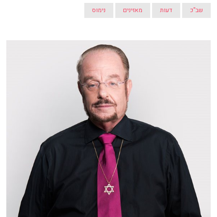
שב"כ
דעות
מאזינים
נימוס