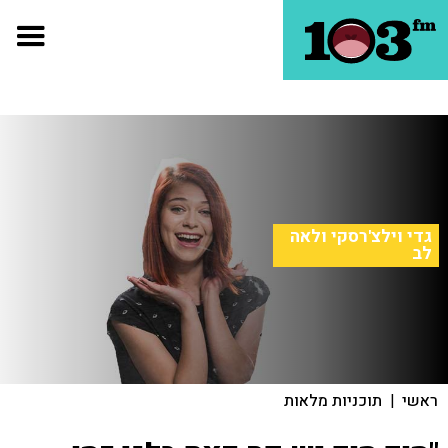
גדי וילצ'רסקי ולאה
לב
ראשי
|
תוכניות מלאות