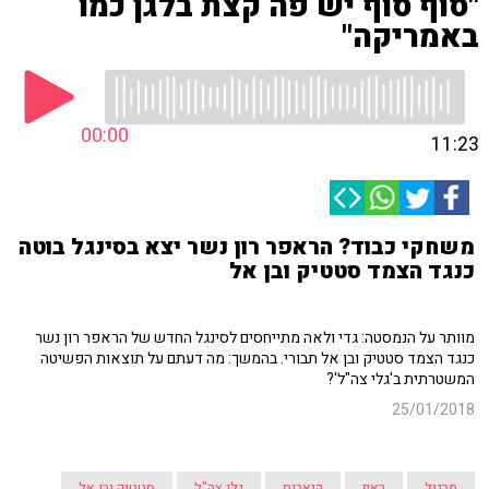
"סוף סוף יש פה קצת בלגן כמו
באמריקה"
00:00
11:23
משחקי כבוד? הראפר רון נשר יצא בסינגל בוטה
כנגד הצמד סטטיק ובן אל
מוותר על הנמסטה: גדי ולאה מתייחסים לסינגל החדש של הראפר רון נשר
כנגד הצמד סטטיק ובן אל תבורי. בהמשך: מה דעתם על תוצאות הפשיטה
המשטרתית ב'גלי צה"ל'?
25/01/2018
מרגול
ראפ
קנאביס
גלי צה"ל
סטטיק ובן אל