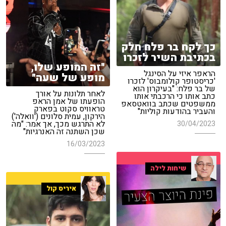
כך לקח בר פלח חלק
בכתיבת השיר לזכרו
"זה המופע שלו,
הראפר איזי על הסינגל
מופע של שעה"
'כריסטופר קולומבוס' לזכרו
של בר פלח: "בעיקרון הוא
לאחר תלונות על אורך
כתב אותו כי הרכבתי אותו
הופעתו של אמן הראפ
ממשפטים שכתב בוואטסאפ
טראוויס סקוט בפארק
והעביר בהודעות קוליות"
הירקון, עמית סלונים ('וואלה')
לא התרגש מכך, אך אמר: "מה
30/04/2023
שכן השתנה זה האנרגיות"
16/03/2023
שיחות לילה
איריס קול