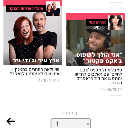
מועדון ארוחת הבוקר
איריס קול
"אני הולך לשפוט
ארץ עיר וג'ודי ניר
ב'אקס פקטור'"
שי ולאה מתחרים במאזין -
סאבלימינל מכניס 'צבע
איזו שם לא יתפוס לראפר?
לחיים' עם האלבום החדש
ומחפש את דור הראפרים
27/06/2017
החדש
24/05/2017
דף מספר