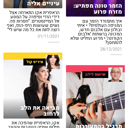
עיניים אליה
הזמר טונה מפתיע:
מזרח פרוע
הראפרית אקו התארחה אצל
דידי הררי וסיפרה על המסע
איך מתמודד הזמר עם
אל המיינסטרים: "חסרות פה
המגיפה העולמית? • איתי
נשים שעושות היפ-הופ, ואני
זבולון עם אלבום חדש,
רוצה לתת את כל מה שיש לי"
המכונה ברשתות 'אלבום
01/11/2021
הקורונה' • מדוע החליט שלא
להתחסן?
28/12/2021
איריס קול
שיחות לילה
מביאה את הלב
לרחוב
אקו, הראפרית שהפכה את
תרגיל בהתעוררות
מילות שיריה הנוקבות והקצב