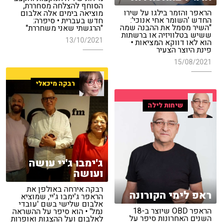
הסוחף להצלחה מסחררת,
הראפר והזמר בילגו על שירו
מוציאה בימים אלה אלבום
החדש 'השומר אחי אנוכי':
חדש בעברית • סיפרה:
"השיר מסמל את ההבנה שמה
"הרגשתי שאני משחררת"
ששיש בטלוויזיה או ברשתות
13/10/2021
הוא לאו דווקא המציאות •
פינת היוצר הצעיר
15/08/2021
רבקה מיכאלי
שיחות לילה
ג'ימבו ג'יי עושה
ועושה
רבקה אירחה באולפן את
ראפ לימי הקורונה
הראפר ג'ימבו ג'יי, שמוציא
אלבום שלישי בשם 'עובדי
הראפר OBD שיוצר ב-18
נמל' • הוא סיפר על ההשראה
השנים האחרונות סיפר על
לאלבום ועל ההצגות ואופרות