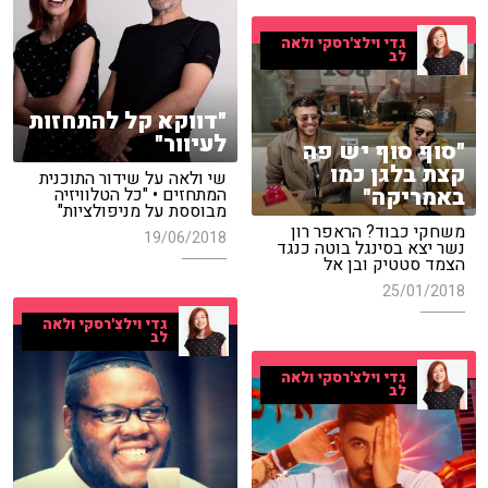
גדי וילצ'רסקי ולאה
לב
"דווקא קל להתחזות
לעיוור"
"סוף סוף יש פה
קצת בלגן כמו
שי ולאה על שידור התוכנית
באמריקה"
המתחזים • "כל הטלוויזיה
מבוססת על מניפולציות"
משחקי כבוד? הראפר רון
19/06/2018
נשר יצא בסינגל בוטה כנגד
הצמד סטטיק ובן אל
25/01/2018
גדי וילצ'רסקי ולאה
לב
גדי וילצ'רסקי ולאה
לב