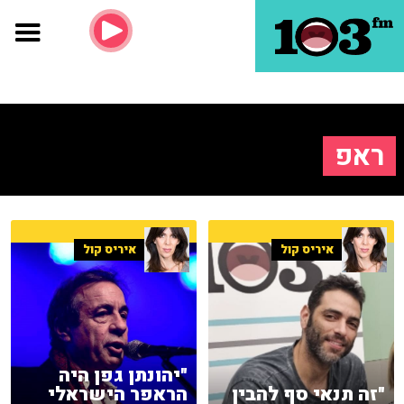
ראפ
איריס קול
איריס קול
"יהונתן גפן היה
"זה תנאי סף להבין
הראפר הישראלי