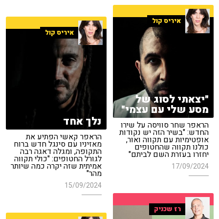
איריס קול
איריס קול
"יצאתי לסוג של
מסע שלי עם עצמי"
נלך אחד
הראפר שחר סוויסה על שירו
החדש: "בשיר הזה יש נקודות
הראפר קאשי הפתיע את
אופטימיות עם תקווה ואור,
מאזיניו עם סינגל חדש ברוח
כולנו תקווה שהחטופים
התקופה, ומגלה דאגה רבה
יחזרו בעזרת השם לביתם"
לגורל החטופים: "כולי תקווה
אמיתית שזה יקרה כמה שיותר
17/09/2024
מהר"
15/09/2024
רז שכניק