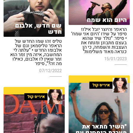
היום הוא שמח
שם חדש, אלבום
הראפר והיוצר יובל אילוז
חדש
סיפר על שירו 'היום אני שמח'
• סיפר: "נולד שיר שהוא
טליס זהו שמו החדש של
בעצם מתבונן ומנתח את
הראפר טליסמאן וגם של
העצבות והשמחה, כי הן
אלבומו החדש • "עלתה לי
כנראה מאוד משלימות"
המחשבה, איזה מין זמר הוא
זמר שאין לו אלבום, כאילו
15/01/2023
מה זה?", סיפר
07/12/2022
איריס קול
איריס קול
"השיר מתאר את
מערכת היחסים עם