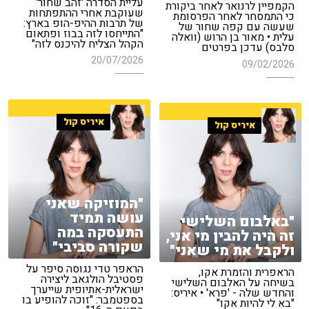
עליית הסדרה 'זהב שחור'
הקמפיין לרנואר לאחר ביקורת
שעוקבת אחרי ההתפתחות
כי התמסחר לאחר הפרסומת
של תרבות ההיפ-הופ בארץ:
שעשה עם קפה שחור של
"התייחסו לזה בבוז ופתאום
עלית • מאור בן הרוש (וואלה
הקהל הצליח להיכנס לזה"
סלבס) עדכן בפרטים
20/07/2026
09/02/2026
איריס קול
איריס קול
"המוזיקה שאני
עושה תמיד
"באלבום השלישי
התעסקה במה
זה היה להבין מי אני,
שקורה סביבי"
ולקבל את מי שאני"
הראפר טדי נגוסה סיפר על
הראפרית והזמרת אקו,
פסטיבל הולגאב ליצירה
בשיחה על האלבום השלישי
ישראלית-אתיופית שייערך
והחדש שלה - 'פרא' • איריס:
בספטמבר: "זוכה להופיע בו
"בא לי להיות אקו"