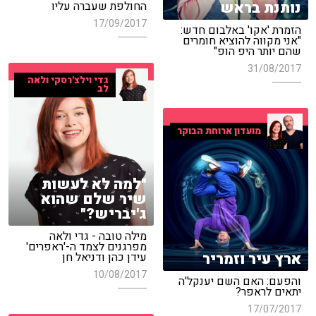
נותנת בראש
החולפת שעברה עליו
17/09/2017
הזמרת 'אקו' באלבום חדש:
"אני מקווה להוציא חומרים
שהם יותר היפ הופ"
31/08/2017
גדי וילצ'רסקי ולאה
לב
מועדון ארוחת הבוקר
"למה לא לעשות
שיר שלם שהוא
ג'יבריש?"
מילה טובה - גדי ולאה
מפרגנים לצמד ה-'ראפרים'
ארץ עיר וזמריר
עידן כהן ודניאל חן
10/08/2017
והפעם: האם השם יענקל'ה
יתאים לראפר?
17/07/2017