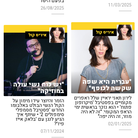
בפעם ה-16"
11/03/2025
26/08/2025
איריס קול
איריס קול
"עברית היא שפה
"יש כוח נשי עולה
שקשה לכופף"
במוזיקה"
לירון תאני יראיין שלל ראפרים
הזמר והיוצר עידו מימון על
מקומיים בפסטיבל 'מיקרופון
הקול הנשי הבולט באלבומו
פתוח' • הוא נזכר בראשית ימי
החדש 'פסטיבל מסמפלי
הראפ המקומי: "זה לא היה
סימפולים 2' • שיתף איך
מוזר, זה היה יפה"
הגיע לנגן עם 'בלאק אייז
פיז'?
02/01/2025
07/11/2024