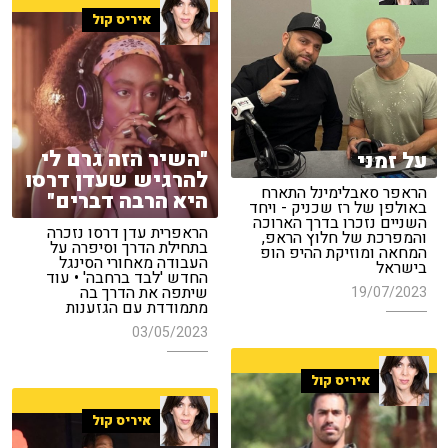
איריס קול
"השיר הזה גרם לי
על זמני
להרגיש שעדן דרסו
הראפר סאבלימינל התארח
היא הרבה דברים"
באולפן של רז שכניק - ויחד
השניים נזכרו בדרך הארוכה
הראפרית עדן דרסו נזכרה
והמפרכת של חלוץ הראפ,
בתחילת הדרך וסיפרה על
המחאה ומוזיקת ההיפ הופ
העבודה מאחורי הסינגל
בישראל
החדש 'לבד ברחבה' • עוד
שיתפה את הדרך בה
19/07/2023
מתמודדת עם הגזענות
03/05/2023
איריס קול
איריס קול