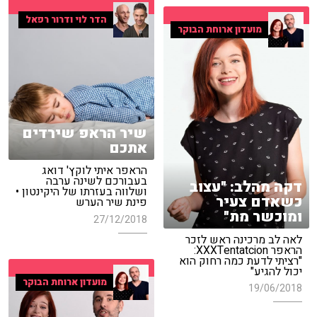
הדר לוי ודרור רפאל
מועדון ארוחת הבוקר
שיר הראפ שירדים
אתכם
הראפר איתי לוקץ' דואג
בעבורכם לשינה ערבה
דקה מהלב: "עצוב
ושלווה בעזרתו של היקינטון •
כשאדם צעיר
פינת שיר הערש
ומוכשר מת"
27/12/2018
לאה לב מרכינה ראש לזכר
הראפר XXXTentatcion:
"רציתי לדעת כמה רחוק הוא
יכול להגיע"
מועדון ארוחת הבוקר
19/06/2018