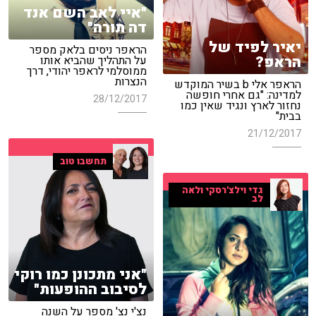
"איי לאב השם אנד
דה תורה"
יאיר לפיד של
הראפר ניסים בלאק מספר
הראפ?
על התהליך שהביא אותו
ממוסלמי לראפר יהודי, דרך
הנצרות
הראפר אלי b בשיר המוקדש
למדינה: "גם אחרי חופשה
28/12/2017
נחזור לארץ ונגיד שאין כמו
בבית"
21/12/2017
תחשבו טוב
גדי וילצ'רסקי ולאה
לב
"אני מתכונן כמו רוקי
לסיבוב ההופעות"
נצ'י נצ' מספר על השנה