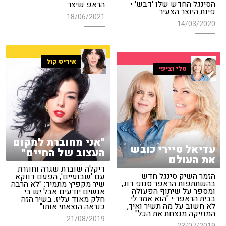
הסינגל החדש שלו 'דבש' •
הראפ שיצר
פינת היוצר הצעיר
18/06/2021
14/03/2020
איריס קול
טלי וציפי
"אני מחוברת למקום
עדיאל טיירי כובש
העצוב של החיים"
את העולם
דיקלה שוברת שגרה וחוזרת
הזמר השיק סינגל חדש
עם 'שבועיים', הפעם דווקא
בהשתתפות הראפר סנופ דוג,
שיר מקפיץ מתמיד: "לא הרבה
ומספר על שיתוף הפעולה
אנשים יודעים אבל יש בי
בבית הראפר • "הוא אמר לי
חלק מאוד עליז. בשיר הזה
לא חשוב על מה תשיר ואיך,
כנראה הוצאתי אותו"
המוזיקה מנצחת את הכל"
21/08/2019