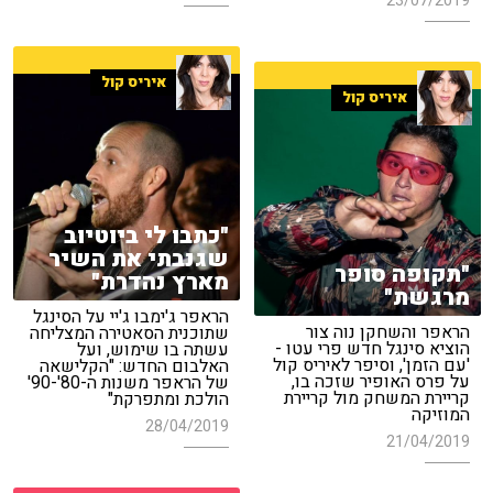
23/07/2019
איריס קול
איריס קול
"כתבו לי ביוטיוב
שגנבתי את השיר
"תקופה סופר
מארץ נהדרת"
מרגשת"
הראפר ג'ימבו ג'יי על הסינגל
הראפר והשחקן נוה צור
שתוכנית הסאטירה המצליחה
הוציא סינגל חדש פרי עטו -
עשתה בו שימוש, ועל
'עם הזמן', וסיפר לאיריס קול
האלבום החדש: "הקלישאה
על פרס האופיר שזכה בו,
של הראפר משנות ה-80'-90'
קריירת המשחק מול קריירת
הולכת ומתפרקת"
המוזיקה
28/04/2019
21/04/2019