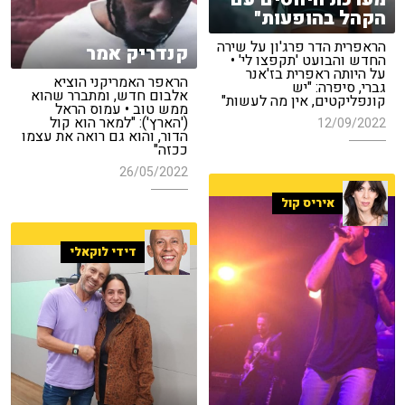
הקהל בהופעות"
הראפרית הדר פרג'ון על שירה
קנדריק אמר
החדש והבועט 'תקפצו לי' •
על היותה ראפרית בז'אנר
הראפר האמריקני הוציא
גברי, סיפרה: "יש
אלבום חדש, ומתברר שהוא
קונפליקטים, אין מה לעשות"
ממש טוב • עמוס הראל
('הארץ'): "למאר הוא קול
12/09/2022
הדור, והוא גם רואה את עצמו
ככזה"
26/05/2022
איריס קול
דידי לוקאלי