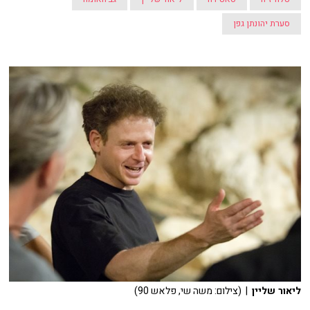
סערת יהונתן גפן
ליאור שליין
| (צילום: משה שי, פלאש 90)