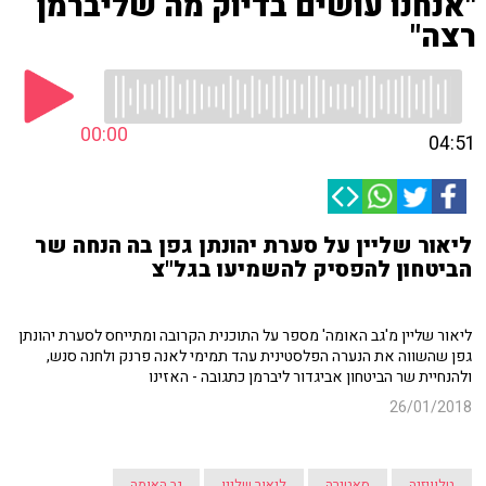
"אנחנו עושים בדיוק מה שליברמן
רצה"
00:00
04:51
ליאור שליין על סערת יהונתן גפן בה הנחה שר
הביטחון להפסיק להשמיעו בגל"צ
ליאור שליין מ'גב האומה' מספר על התוכנית הקרובה ומתייחס לסערת יהונתן
גפן שהשווה את הנערה הפלסטינית עהד תמימי לאנה פרנק ולחנה סנש,
ולהנחיית שר הביטחון אביגדור ליברמן כתגובה - האזינו
26/01/2018
טלוויזיה
סאטירה
ליאור שליין
גב האומה