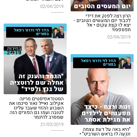
יום המעסים הטובים
02/04/2019
הרון רצה לפנק את דידי
לכבוד יום המעשים הטובים -
יצא לו קצת עקום • אל
תפספסו!
הדר לוי ודרור רפאל
בפורים
02/04/2019
הדר לוי ודרור רפאל
בפורים
"הגמד והענק זה
אחלה שם לרוטציה
של גנץ ולפיד"
הסטנדאפיסטים מרינה
אקילוב ואייל נאור סיכמו את
זנות ורצח - כיצד
השבוע ההזוי שעבר עלינו
מפענחים לילדים
לטובה ועמו גם הפורים הזה
שמסרב להיגמר
את מגילת אסתר
21/03/2019
"היא באה על דעת עצמה
ונגעה לו בראש השרביט" •