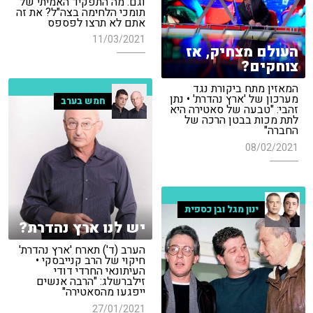
וגם: מה התפקיד האמיתי של
תומכי הלחימה בצה"ל? את זה
אתם לא תרצו לפספס
11/03/2021
העולם מצחיק, אז
צוחקים?
המאזין מתח ביקורת נגד
מערכון של 'ארץ נהדרת' • נתן
חמש בערב
זהבי: "טבעה של סאטירה היא
לתת מכות בבטן הרכה של
החברה"
08/02/2021
ינון מגל ובן כספית
יש לנו ארץ נהדרת?
הערב (ד') תארח 'ארץ נהדרת'
חיקוי של הרב קנייבסקי •
העיתונאי החרדי דודי
זילברשלג: "הרבה אנשים
ייפגעו מהסאטירה"
27/01/2021