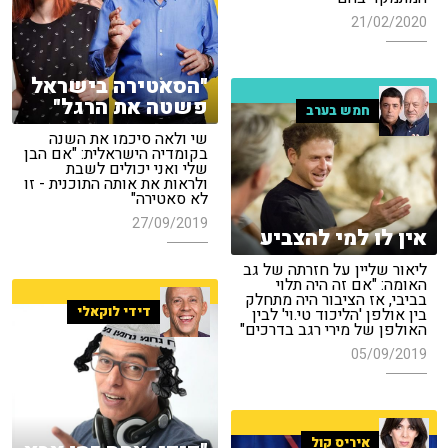
21/02/2020
"הסאטירה בישראל
פשטה את הרגל"
חמש בערב
שי ולאה סיכמו את השנה
בקומדיה הישראלית: "אם הבן
שלי ואני יכולים לשבת
ולראות את אותה התוכנית - זו
לא סאטירה"
27/09/2019
אין לו למי להצביע
ליאור שליין על חזרתה של גב
האומה: "אם זה היה תלוי
בביבי, אז הציבור היה מתחלק
דידי לוקאלי
בין אולפן 'הליכוד טי.וי' לבין
האולפן של מירי רגב בדרכים"
05/09/2019
איריס קול