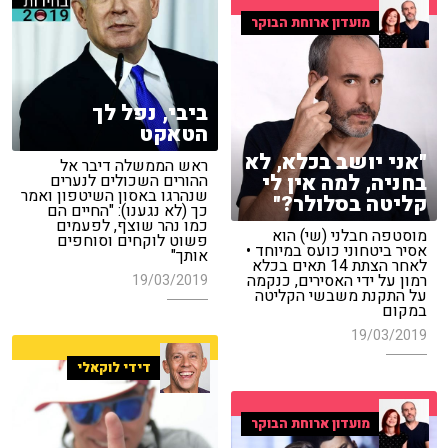
מועדון ארוחת הבוקר
ביבי, נפל לך
הטאקט
"אני יושב בכלא, לא
ראש הממשלה דיבר אל
בחניה, למה אין לי
ההורים השכולים לנערים
שנהרגו באסון השיטפון ואמר
קליטה בסלולר?"
כך (לא נגענו): "החיים הם
כמו נהר שוצף, לפעמים
מוסטפה חבלני (שי) הוא
פשוט לוקחים וסוחפים
אסיר ביטחוני כועס במיוחד •
אותך"
לאחר הצתת 14 תאים בכלא
רמון על ידי האסירים, כנקמה
19/03/2019
על התקנת משבשי הקליטה
במקום
19/03/2019
דידי לוקאלי
מועדון ארוחת הבוקר