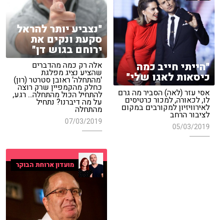
"נצביע יותר להראל
סקעת ונקים את
ירוחם בגוש דן"
"הייתי חייב כמה
אלה רק כמה מהדברים
שהציע נציג מפלגת
כיסאות לאגו שלי"
'מהתחלה' ראובן סטרטר (רון)
כחלק מהקמפיין שרק רוצה
אסי עזר (לאה) הסביר מה גרם
להתחיל הכול מהתחלה... רגע,
לו, לכאורה, למכור כרטיסים
על מה דיברנו? נתחיל
לאירוויזיון למקורבים במקום
מהתחלה
לציבור הרחב
07/03/2019
05/03/2019
מועדון ארוחת הבוקר