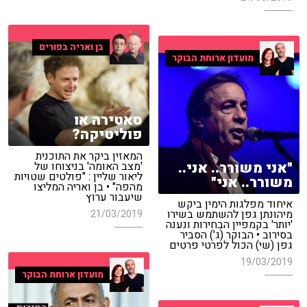
בן ואריה בפורים
מועדון ארוחת הבוקר
סאטירה או
פוליטיקה?
המאזין ביקר את התוכנית
"אני משורר.. אני..
'מצב האומה' בניצוחו של
ליאור שליין : "פולטים שטויות
משורר.. אני"
מהפה" • בן ואריה המליצו
שיעבור ערוץ
איחוד מפלגות הימין ביקש
מיהונתן גפן להשתמש בשירו
21/03/2019
'יותר' בקמפיין הבחירות ונענה
בסירוב • הבוקר (ג') הסביר
גפן (שי) הכול לפרטי פרטים
19/03/2019
מועדון ארוחת הבוקר