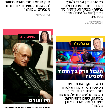
האהוב עידן עמדי ב'ארץ
חוק הגיוס ועורר סערה ברשת:
נהדרת' עורר סערה גדולה
"מה אנחנו משיגים אם אנחנו
ברשת • מבקר הטלוויזיה ניר
מגבירים שנאה?"
וולף ('ישראל היום') עדכן
16/02/2024
בפרטים
02/02/2024
תחשבו טוב
אראל סג"ל
הגבול הדק בין הומור
לפגיעה
המאזין תקף את תוכנית
הסאטירה ארץ נהדרת לאחר
שהשתמשו בשם של בן
משפחתו 'אש קודש', שנרצח
בפיגוע, כשם להתנחלות:
היו ועודם
שיתנצל מול זהבה וראובן
גילמור"