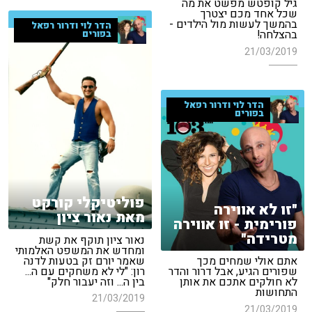
גיל קופטש מפשט את מה
שכל אחד מכם יצטרך
בהמשך לעשות מול הילדים -
הדר לוי ודרור רפאל
בהצלחה!
בפורים
21/03/2019
הדר לוי ודרור רפאל
בפורים
פוליטיקלי קורקט
"זו לא אווירה
מאת נאור ציון
פורימית - זו אווירה
מטרידה"
נאור ציון תוקף את קשת
ומחדש את המשפט האלמותי
שאמר יורם זק בטעות לדנה
אתם אולי שמחים מכך
רון: "לי לא משחקים עם ה...
שפורים הגיע, אבל דרור והדר
בין ה... וזה יעבור חלק"
לא חולקים אתכם את אותן
התחושות
21/03/2019
21/03/2019