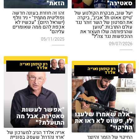
סאטירה"
הזאת"
יעל שוב, מבקרת הקולנוע של
זהו זה חוזרת בעונה חדשה
'טיים אאוט תל אביב', ביקרה
ופוליטית מתמיד' • ניר וולף
את הסרטון של השר זוהר נגד
(ישראל היום): "עכשיו לא
עולם התרבות: "טוען
אכפת להם ממה שאומרים
שהרפורמה שלו תעצור את
עליהם"
ההכפשות נגד צה"ל"
05/11/2025
09/07/2026
רון קופמן ואריה
אלדד
רון קופמן ואריה
אלדד
"אפשר לעשות
"אלה שאמרו שלעגו
סאטירה, אבל מה
לו, פשוט לא ראו את
התועלת?"
החיקוי"
אריה אלדד הגיב למערכון של
החיקוי של הזמר והיוצר
'ארץ נהדרת' שעסק בסוגיית