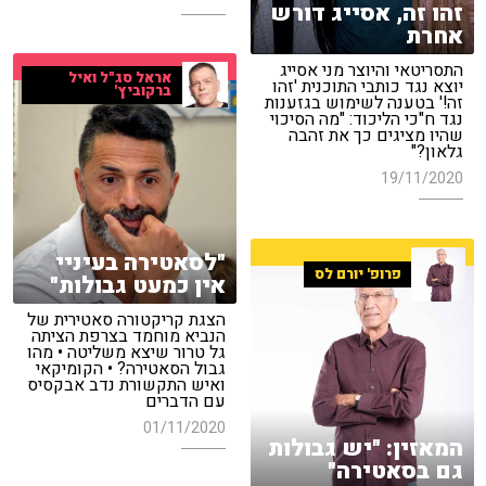
זהו זה, אסייג דורש
אחרת
התסריטאי והיוצר מני אסייג
אראל סג"ל ואיל
יוצא נגד כותבי התוכנית 'זהו
ברקוביץ'
זה!' בטענה לשימוש בגזענות
נגד ח"כי הליכוד: "מה הסיכוי
שהיו מציגים כך את זהבה
גלאון?"
19/11/2020
"לסאטירה בעיניי
פרופ' יורם לס
אין כמעט גבולות"
הצגת קריקטורה סאטירית של
הנביא מוחמד בצרפת הציתה
גל טרור שיצא משליטה • מהו
גבול הסאטירה? • הקומיקאי
ואיש התקשורת נדב אבקסיס
עם הדברים
01/11/2020
המאזין: "יש גבולות
גם בסאטירה"