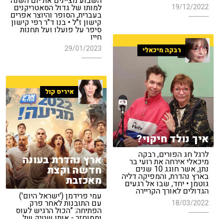
השבוע מציינים את יום השנה
למותו של גדול הסאטריקנים
19/12/2022
בעברית, הסופר והיוצר אפרים
קישון ז"ל • בנו ד"ר רפי קישון
סיפר על פועלו ועל תחנות
חייו
29/01/2023
רבקה מיכאלי
איריס קול
איך נולד חיקוי?
לרגל חג הפורים, רבקה
ארץ נהדרת בעונה
מיכאלי אירחה את רועי בר
חדשה וקצת
נתן, אשר חוגג 10 שנים
בארץ נהדרת, והמפיקה דליה
מאכזבת
גוטמן • יחד, שבו אל רגעים
הגדולים לאורך הקריירה
עמי פרידמן ('ישראל היום')
עם התובנות לאחר פרק
18/03/2022
הפתיחה: "הכול הרגיש לעוס
וממוחזר - אותו שטיק של