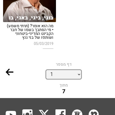
בוגי, ביגי, באגי, בו
מה הוא אומר? (תרתי משמע)
• מי הסתבך בשמו של חבר
הקבינט המדיני-ביטחוני
ושותפו של בני גנץ
05/03/2019
דף מספר
מתוך
7