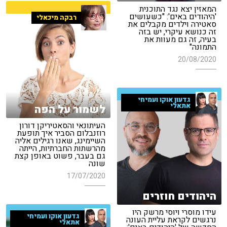
המאזין יצא נגד התוכנית
'היהודים באים': "כשעושים
רבקה מיכאלי
סאטירה וילדים מקבלים את
זה כנושא עיקרי, יש בזה
בעיה, זה גם מעוות את
התמונה"
20/08/2020
גדעון אוקו ועמיחי
אתאלי
לשמור על הפה
העיתונאי והסאטיריקן דורון
רוזנבלום הסביר איך תופעת
השיימינג, שאנו רגילים אליה
מהרשתות החברתיות, הייתה
גם בעבר, פשוט באופן קצת
שונה
17/07/2020
היהודים חוזרים
עידו מוסרי ויוסי מרשק היו
גדעון אוקו ועמיחי
נרגשים לקראת עליית העונה
אתאלי