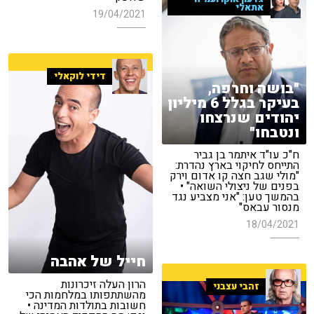
אתאלי
19/04/2021
דידי לוקאלי
"בושה וחרפה,
בעיקר בגלל 6 מיליון
יהודים שנרצחו
ונטבחו"
ח"כ עו"ד איתמר בן גביר
התייחס לחיקוי בארץ נהדרת:
"מולי שגב חצה קו אדום וירק
בפנים של ניצולי השואה" •
בהמשך טען: "אני מצביע נגד
מנסור עבאס"
18/04/2021
חייל של אהבה
הרון העלה זיכרונות
זהבי עצבני
מהשתתפותו במלחמות הכי
חשובות בתולדות המדינה •