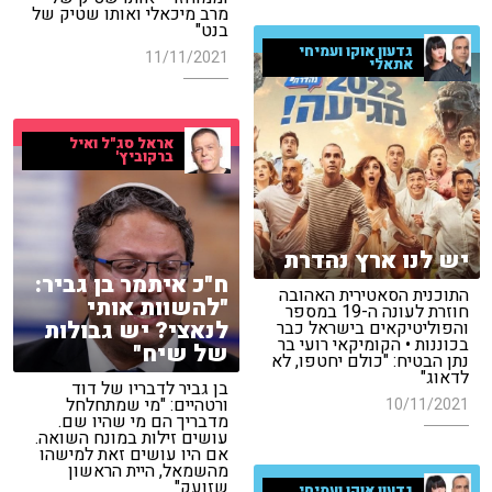
מרב מיכאלי ואותו שטיק של
בנט"
גדעון אוקו ועמיחי
11/11/2021
אתאלי
אראל סג"ל ואיל
ברקוביץ'
יש לנו ארץ נהדרת
ח"כ איתמר בן גביר:
התוכנית הסאטירית האהובה
"להשוות אותי
חוזרת לעונה ה-19 במספר
לנאצי? יש גבולות
והפוליטיקאים בישראל כבר
בכוננות • הקומיקאי רועי בר
של שיח"
נתן הבטיח: "כולם יחטפו, לא
לדאוג"
בן גביר לדבריו של דוד
ורטהיים: "מי שמתחלחל
10/11/2021
מדבריך הם מי שהיו שם.
עושים זילות במונח השואה.
אם היו עושים זאת למישהו
מהשמאל, היית הראשון
שזועק"
גדעון אוקו ועמיחי