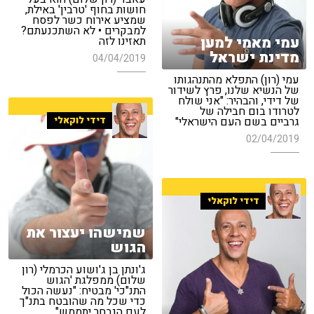
חושות בחוף 'טרבין' באילת,
שמציע אירוח כשר לפסח
למבקרים • לא השתכנעתם?
עמי מאמי למען
תאזינו לזה
מדינת ישראל
04/04/2019
עמי (רון) התפלא מהתנהגותו
של הנשיא שלנו, פרץ לשידור
של דידי, והבהיר: "אני שולח
לטרודו בום חבילה של
דידי לוקאלי
גרביים בשם העם הישראלי"
02/04/2019
דידי לוקאלי
שמישהו יעצור את
הגוש
ג'ונתן בן ג'ושוע הכרמלי (רון
שלום) ממפלגת 'הגוש
התנ"כי' מבטיח: "נעשה הכול
כדי שכל מה שהובטח בתנ"ך
לעם הנבחר יתממש"