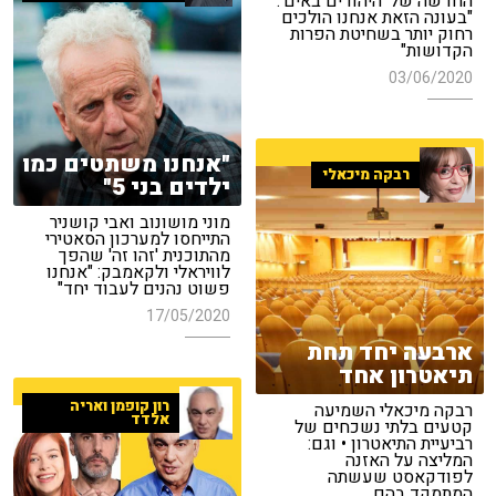
החדשה של 'היהודים באים':
"בעונה הזאת אנחנו הולכים
רחוק יותר בשחיטת הפרות
הקדושות"
03/06/2020
"אנחנו משתטים כמו
רבקה מיכאלי
ילדים בני 5"
מוני מושונוב ואבי קושניר
התייחסו למערכון הסאטירי
מהתוכנית 'זהו זה' שהפך
לוויראלי ולקאמבק: "אנחנו
פשוט נהנים לעבוד יחד"
17/05/2020
ארבעה יחד תחת
תיאטרון אחד
רון קופמן ואריה
רבקה מיכאלי השמיעה
אלדד
קטעים בלתי נשכחים של
רביעיית התיאטרון • וגם:
המליצה על האזנה
לפודקאסט שעשתה
המתמקד בהם