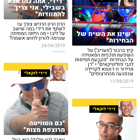
"דידי, אתה כמו אבא
בשבילי, אני צריך
להתוודות"
הרון הרון הרגיש צורך עז
לשתף את דידי במה שישב
"שינו את השיח של
על ליבו • מה הייתה המתיחה
שגרמה להרון לחוש אשמה?
הבחירות"
24/04/2019
קיץ ברבנר ('מעריב') על
השפעת תוכניות הסאטירה
על הבחירות: "מקבעת תפיסות
לגבי פוליטיקאים" • "דן
מרידור זו דוגמא לקריירה
דידי לוקאלי
שנפגעה מהחרצופים"
11/04/2019
דידי לוקאלי
"גם הסוויטה
מרוצפת מצות"
עאבד (רון שלום) הוא בעל