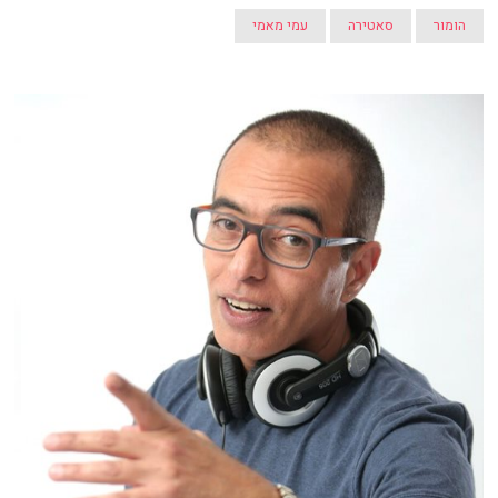
הומור
סאטירה
עמי מאמי