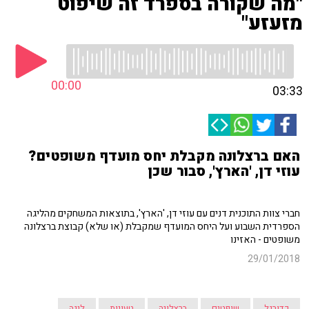
"מה שקורה בספרד זה שיפוט
מזעזע"
00:00
03:33
האם ברצלונה מקבלת יחס מועדף משופטים?
עוזי דן, 'הארץ', סבור שכן
חברי צוות התוכנית דנים עם עוזי דן, 'הארץ', בתוצאות המשחקים מהליגה
הספרדית השבוע ועל היחס המועדף שמקבלת (או שלא) קבוצת ברצלונה
משופטים - האזינו
29/01/2018
כדורגל
שופטים
ברצלונה
טעויות
ליגה