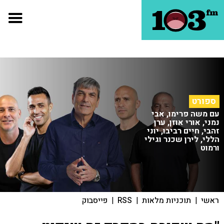
ספורט
עם משה פרימו, אבי
נמני, אורי אוזן, ערן
זהבי, חיים רביבו, יוני
הללי, לירן שכנר וגילי
ורמוט
ראשי
|
תוכניות מלאות
|
RSS
|
פייסבוק