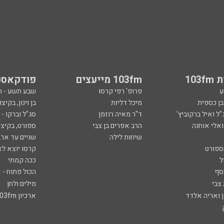
103
103fm מייעצים
פודקאסט
ע
פרופ' רפי קרסו
שבע תשע - 
ובן כספית
מיכל דליות
בן וינון, בקיצו
ל ואיל ברקוביץ'
ד"ר מאיה רוזמן
סג"ל וברקו -
ואלי אוחנה
הרב אפרים בן צבי
ספורט, בקיצו
שיחות לילה
שניים עד ארב
ספורט
קרסו יוצא לא
ל
ככה קמתי
סף
הכול פתוח - א
 צבי
מילים ולחן
ן ואריה אלדד
ארכיון 103fm