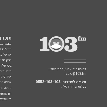
תוכניות fm
שבע תש
ינון מגל 
אראל סג"
ברק סרי 
גיא פלג
דבורה הנביאה 6, רמת השרון
תוכנית ה
radio@103.fm
איריס קו
עלייה לשידור: 0552-103-103
איפה הכ
בעלות שיחה רגילה
פנינה בת
רון קופמ
רז שכניק