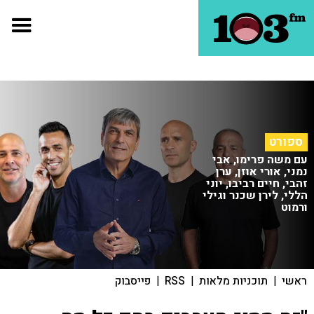
ספורט
עם משה פרימו, אבי
נמני, אורי אוזן, ערן
זהבי, חיים רביבו, יוני
הללי, לירן שכנר וגילי
ורמוט
ראשי
|
תוכניות מלאות
|
RSS
|
פייסבוק