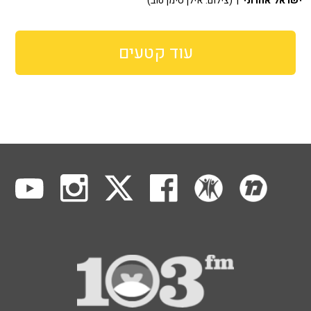
ישראל אהרוני
| (צילום: אילן סימן טוב)
עוד קטעים