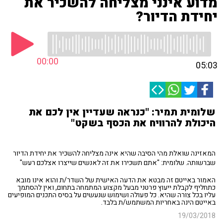
מדוע אינני מצליחה להשכיר את
יחידת הדיור?
00:00
05:03
שלומית תמיר: "כנראה שעדיין אין לכם את
היכולת להרוויח את הכסף בשקט"
המאזינה שואלת מהי הסיבה שהיא אינה מצליחה להשכיר את יחידת הדיור
שברשותה. שלומית: "אתם תשכירו את זה לאנשים שייצרו אצלכם רעש"
האמור באייטם זה מבטא את הדעה האישית של השדר/ת והוא אינו מובא
כתחליף לקבלת ייעוץ פרטני מבעל מקצוע המתמחה בתחום, ואין להסתמך
עליו בכל צורה שהיא. כל פעולה ושימוש שנעשים על בסיס התכנים המופיעים
באייטם הינה באחריות המשתמש/ת בלבד.
19/03/2018