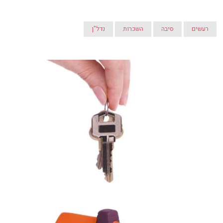
רעשים
סיבה
השכרות
נדל"ן