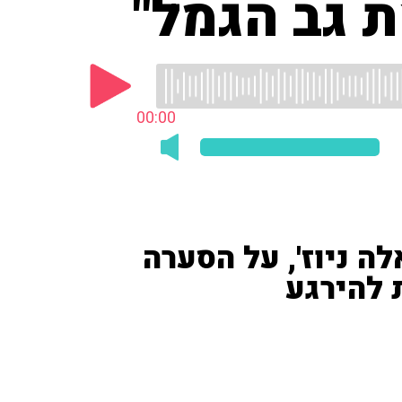
ת גב הגמל"
00:00
לה ניוז', על הסערה
להירגע