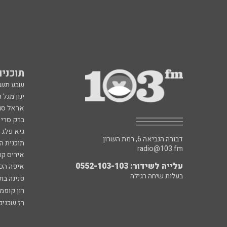
תוכניות fm
שבע תש
ינון מגל 
אראל סג"
ברק סרי 
גיא פלג
דבורה הנביאה 6, רמת השרון
תוכנית ה
radio@103.fm
איריס קו
עלייה לשידור: 0552-103-103
איפה הכ
בעלות שיחה רגילה
פנינה בת
רון קופמ
רז שכניק