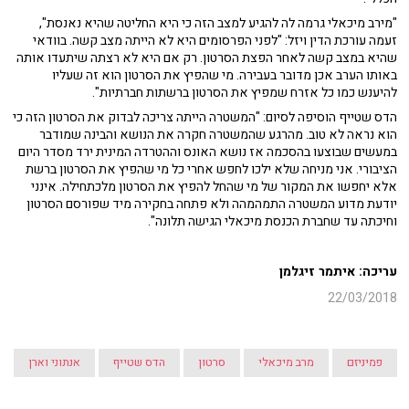
"מירב מיכאלי גרמה לה להגיע למצב הזה כי היא החליטה שהיא נאנסת",
זעמה עורכת הדין ויזל: "לפני הפרסומים היא לא הייתה מצב קשה. בוודאי
שהיא במצב קשה לאחר הפצת הסרטון. רק אם היא לא רצתה שיתעדו אותה
באותו הערב אכן מדובר בעבירה. מי שהפיץ את הסרטון הוא זה שעליו
להיענש כמו כל אזרח שמפיץ את הסרטון ברשתות חברתיות".
הדס שטייף הוסיפה לסיום: "המשטרה הייתה צריכה לבדוק את הסרטון הזה כי
הוא נראה לא טוב. מהרגע שהמשטרה חקרה את הנושא והבינה שמודבר
במעשים שבוצעו בהסכמה אז נושא האונס וההטרדה המינית ירד מסדר היום
הציבורי. אני מניחה שלא ילכו לחפש אחרי כל מי שהפיץ את הסרטון ברשת
אלא יחפשו את המקור של מי שהחל להפיץ את הסרטון מלכתחילה. אינני
יודעת מדוע המשטרה התמהמהה ולא פתחה בחקירה מיד שפורסם הסרטון
וחיכתה עד שחברת הכנסת מיכאלי הגישה תלונה".
עריכה: איתמר זיגלמן
22/03/2018
פמיניזם
מרב מיכאלי
סרטון
הדס שטייף
אנתוני וארן