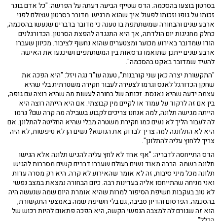
בסרטון בוצעו בהסכמה. הדס שטייף הביעה דעתה על הפרשה: "כל אדם בוגר
זכותו על גופו וזכותו לפעול איך שהוא מרגיש. מדובר בסרטון שצולם לפני
ארבע שנים והבחורה שמשתתפת בו טענה כי מדובר בדברים שנעשו בהסכמה,
כחלק מחגיגות יום הולדתה, אך היא התנגדה להפצת הסרטון. הכדורגלנים
הודו שמדובר באירוע מכוער ומצטערים שהוא נחשף לציבור. מכיוון שעברו
ארבע שנים ייתכן שתואמו גרסאות בין המשתתפים ושיכנעו את האישה
להעיד שמדובר באקט בהסכמה".
"התקשורת יצרה כאן שני קורבנות", טענה עו"ד נגה ויזל: "היא הפכה את
שחקן הכדורגל לאנס וגרמו לצעירה לעבור חקירה משטרתית בלי שהיא
עצמה ידעה שהיא נאנסת. זכותה של בחורה לעשות מה שהיא רוצה עם גופה,
בין אם זה לרקוד על עמוד או לקיים מין קבוצתי. אם היא הייתה רוצה היא
הייתה מגישה תלונה, למה אנחנו צריכים לקבוע בשבילה מה קרה שם? גרמו
לה לעבור הליך לא נעים כמו חקירת משטרה מבלי שהיא החליטה להתלונן. אם
היא לא התלוננה למה צריך לבדוק את הנושא? נשים הן לא טיפשות, לא היה
צריך ללחוץ עליה להתלונן".
הדס התייחסה לדבריה: "אף אחד לא לחץ עליה להגיש תלונה אלא הגישו
תלונה בשמה. הרבה מאוד נשים בעולם שעברו דברים קשים מסרבות להגיש
תלונה מכל מיני סיבות, זה לא אומר שהאירוע לא קרה. היא רק מסרה עדות
ואני מניחה שהתייחסו אליה בעדינות רבה. כיום הבחורה נמצאת במצב נפשי
לא טוב בעקבות חשיפת הסיפור למרות שהיא אומרת היום שמה שנעשה היה
בהסכמה. הפרסום והדיון סביבה, גם בלי חשיפת שמה באמצעי התקשורת,
הוא זה שגורם לה למצבה הנפשי הקשה, היא הפכה פתאום להיות רכוש של
הכלל".