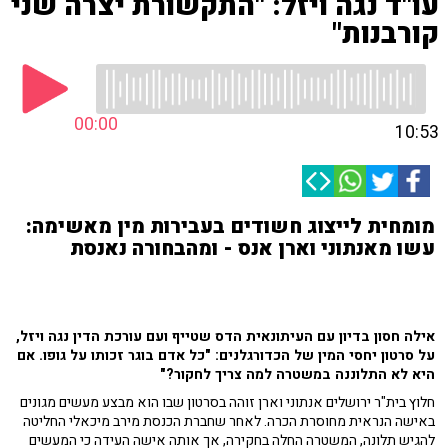
עו"ד נגה ויזל: "התקשורת יצרה שני
קורבנות"
00:00
10:53
מומחית לייצוג חשודים בעבירות מין מאשימה:
עשו מאנתוני וארן אנס - ומהבחורה נאנסת
אילה חסון בדיון עם העיתונאית הדס שטייף ועם עורכת הדין נגה ויזל,
על סרטון יחסי המין של הכדורגלנים: "
כל אדם בוגר זכותו על גופו.
אם
היא לא התלוננה במשטרה למה צריך לחקור?"
חלוץ בית"ר ירושלים אנתוני וארן זוהה בסרטון שבו הוא מבצע מעשים מגונים
באישה הנראית מחוסרת הכרה. לאחר שחברת הכנסת מירב מיכאלי החליטה
להגיש תלונה, המשטרה החלה בחקירה, אך אותה אישה העידה כי המעשים