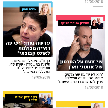
19/03/2018
אילה חסון
מועדון ארוחת הבוקר
פרשת וארן: "יש פה
ראייה מצולמת
לאונס קבוצתי"
כך ח"כ מיכאלי, שהגישה
שי זועם על הסרטון
תלונה במשטרה • שרון פרי,
של אנתוני וארן
שהצטרפה לשיחה: "זו
התעללות באישה"
"היא לא יודעת שמצלמים
19/03/2018
אותה. מה עם זה שצילם?
צריך להגיש נגדו כתב אישום"
19/03/2018
רון קופמן ואריה
אלדד