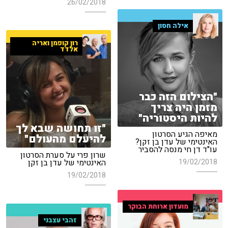
26/02/2018
אילה חסון
רון קופמן ואריה
אלדד
"הצילום הזה כבר
מזמן היה צריך
להיות היסטוריה"
"זו תחושה שבא לך
מאיפה הגיע הסרטון
להיעלם מהעולם"
האינטימי של עדן בן זקן?
עו"ד דן חי מנסה להסביר
שרון פרי על סערת הסרטון
19/02/2018
האינטימי של עדן בן זקן
19/02/2018
מועדון ארוחת הבוקר
זהבי עצבני