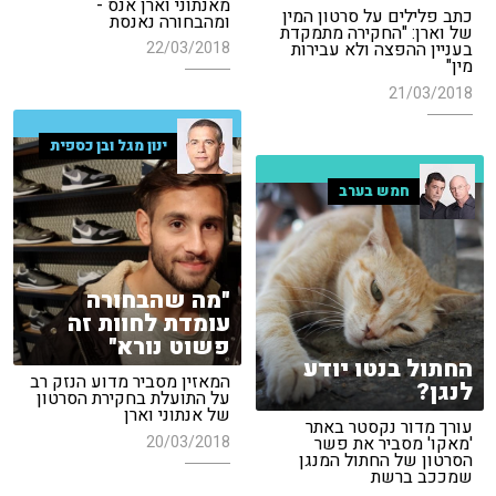
מאנתוני וארן אנס -
כתב פלילים על סרטון המין
ומהבחורה נאנסת
של וארן: "החקירה מתמקדת
22/03/2018
בעניין ההפצה ולא עבירות
מין"
21/03/2018
ינון מגל ובן כספית
חמש בערב
"מה שהבחורה
עומדת לחוות זה
פשוט נורא"
החתול בנטו יודע
המאזין מסביר מדוע הנזק רב
לנגן?
על התועלת בחקירת הסרטון
של אנתוני וארן
עורך מדור נקסטר באתר
20/03/2018
'מאקו' מסביר את פשר
הסרטון של החתול המנגן
שמככב ברשת