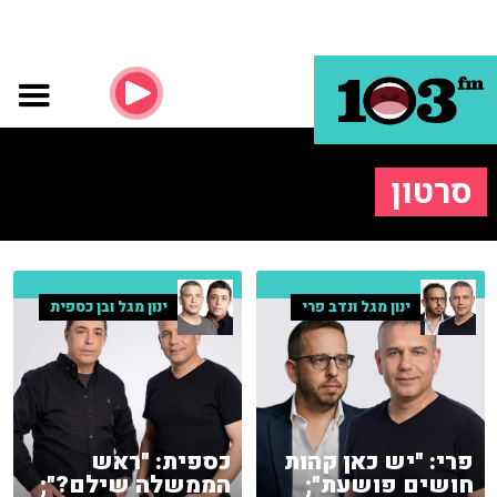
סרטון
ינון מגל ונדב פרי
ינון מגל ובן כספית
פרי: "יש כאן קהות
כספית: "ראש
חושים פושעת";
הממשלה שילם?";