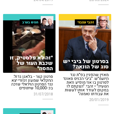
זהבי עצבני
חמש בערב
"זה לא פלסטיק, זו
בסרטון של ביבי יש
שכבת העור של
סוג של הונאה?
החסה"
מאזין שהפגין בפ"ת נגד
סרטון קצר - בלאגן גדול:
היועמ"ש: "ביבי הכניס סאונד
החקלאי שמעון זנזורי יצא
לסרטון בו אני מופיע וזאת
נגד הסרטון הויראלי שזכה
הטעיה" • זהבי: "הצקתם לו
בכ-10,000 שיתופים
במקום לעודד אותו לעשות
את עבודתו נאמנה"
31/07/2018
20/01/2019