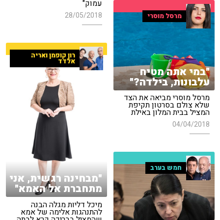
עמוק"
28/05/2018
מרסל מוסרי
רון קופמן ואריה
אלדד
"במי אתה מטיח
עלבונות, בילדה?"
מרסל מוסרי מביאה את הצד
שלא צולם בסרטון תקיפת
המציל בבית המלון באילת
04/04/2018
חמש בערב
"מבחינה רגשית, אני
מתחברת אל האמא"
מיכל דליות מגלה הבנה
להתנהגות אלימה של אמא
שהמציל בבריכה קרא לבתה