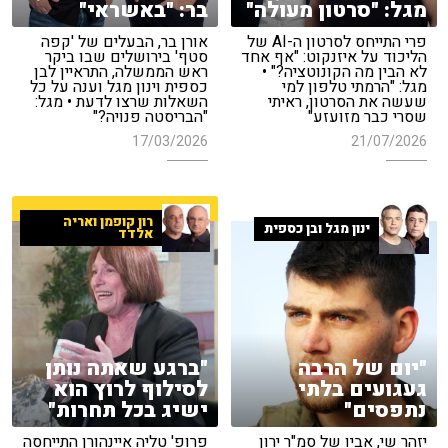
מגל: "סרטון מעולה"
בר: "באשראי"
פרי התייחס לסרטון ה-AI של
אורן בר, הבעלים של 'קפה
הליכוד על איזנקוט: "אף אחד
סטף' בירושלים שבו ביקר
לא הבין מה הקונוטציה?" •
ראש הממשלה, התראיין לבן
מגל: "הרמתי טלפון למי
כספית וינון מגל וענה על כל
שעשה את הסרטון, ראיתי
השאלות שרצו לדעת • מגל:
שסרי כבר מזועזע"
"הבריסטה פנויה?"
17/03/2026
21/07/2026
רון קופמן ואריה
ינון מגל ובן כספית
אלדד
"יום של הרבה
"ברגע שאתה נותן
געגועים בלתי
לסילוף לרוץ הוא
נתפסים"
ישיג בכל תחרות"
יזהר שי, אביו של סמ"ר ירון
פרופ' טליה איינהורן התייחסה