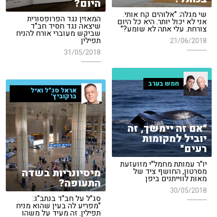
היום?
שי מגלה: "אלוהים קח אותי.
המאזין נגד הפרופסורית
אני לא יכול יותר. היא כל היום
שיצאה נגד חסיד חב"ד
צורחת. עלי אתה לא שומע?"
שביקש מעוברי אורח להניח
תפילין
21/06/2018
31/05/2018
חמש בערב
אראל סג"ל ואיל
ברקוביץ'
"אם זה יימשך, זה
יוביל למקומות
רעים"
יו"ר עמותת מחמל"י מזועזעת
מיסיונריות בשדה
מסרטון, החושף ציד של
מאות לווייתנים ביפן
התעופה?
30/05/2018
סג"ל על חב"ד בנתב"ג:
"מפריע לה בעין שהוא מניח
תפילין. זה מעיד על משהו