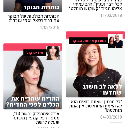
עו"ד ליז בן שטח: "אפליה
לכל דבר ועניין", הרב עמיחי
כותרות הבוקר
אליהו מגיב: "קשקוש מוחלט"
11/03/2018
הכותרות הבולטות של הבוקר
עם דרור רפאל וספי עובדיה
11/03/2018
מועדון ארוחת הבוקר
איריס קול
ללאה לב חשוב
שתדעו
המדיח שמדיח את
"כל סרטון שאתם רואים הוא
הכלים לפני המדיח?
לא האמת המוחלטת. אין אמת
מוחלטת!"
אירה אימרגליק, 'רשת 13',
04/03/2018
מספרת על קמפיין משונה
שעלה לרשת