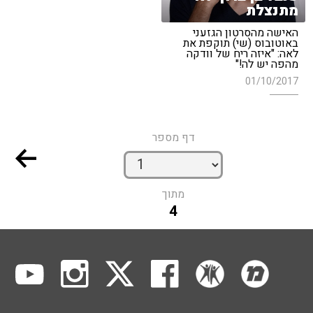
מתנצלת
האישה מהסרטון הגזעני
באוטובוס (שי) תוקפת את
לאה: "איזה ריח של וודקה
מהפה יש לה!"
01/10/2017
דף מספר
מתוך
4