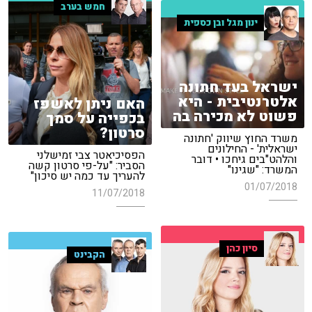
חמש בערב
ינון מגל ובן כספית
ישראל בעד חתונה
אלטרנטיבית - היא
האם ניתן לאשפז
פשוט לא מכירה בה
בכפייה על סמך
סרטון?
משרד החוץ שיווק 'חתונה
ישראלית' - החילונים
הפסיכיאטר צבי זמישלני
והלהט"בים גיחכו • דובר
הסביר: "על-פי סרטון קשה
המשרד: "שגינו"
להעריך עד כמה יש סיכון"
01/07/2018
11/07/2018
סיון כהן
הקבינט