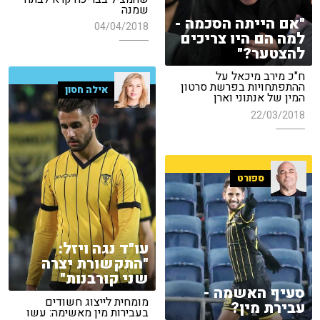
שמנה
"אם הייתה הסכמה -
04/04/2018
למה הם היו צריכים
להצטער?"
ח"כ מירב מיכאל על
ההתפתחויות בפרשת סרטון
אילה חסון
המין של אנתוני וארן
22/03/2018
ספורט
עו"ד נגה ויזל:
"התקשורת יצרה
שני קורבנות"
סעיף האשמה -
מומחית לייצוג חשודים
עבירת מין?
בעבירות מין מאשימה: עשו