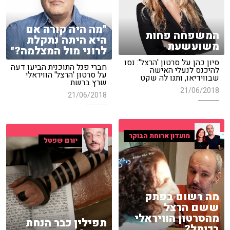
"מה היה קורה אם
המשפחה פחות
היא היתה נתקלת
משועשעת
לרוני מול המצלמה?"
סיון כהן על סרטון 'הרצל': נסו
חברי פנל התוכנית הביעו דעה
להיכנס לנעלי האישה
על סרטון 'הרצל' הוויראלי
שבווידיאו, ותנו לה שקט
שרץ ברשת
21/06/2018
21/06/2018
מועדון ארוחת הבוקר
יורם שפטל
מה רשום בפתק
ששם הרצל
מהסרטון הוויראלי
תפילין כבר הנחת
בכותל?