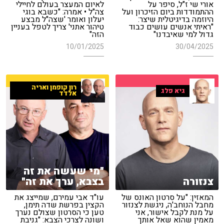
אורי שי ז"ל, סיפר על
לאיום המעצר בעולם לחיילי
ההתמודדות ביום הזיכרון ועל
צה"ל • אמרה: "כשבא בוגי
היוזמה בדיגיטלית שיצר:
יעלון ואומר 'שצה"ל מבצע
"ראיתי אנשים עושים כבוד
טיהור אתני' צריך לטפל בעניין
גדול למי שאיבדנו"
הזה"
10/01/2025
30/04/2025
רון קופמן ואריה
גיא פלג
אלדד
"מי שעשה את זה
צנזורה
בצבא, ערך את זה"
המאזין: "על סרטון האונס של
עו"ד אבי עמירם, שמייצג את
מחבל הנוחב'ה, ניגשת לצנזור
הקצין בפרשת שדה תימן,
על מנת לקבל אישור, אני
טען כי הסרטון שצולם נערך
מאמין שהוא שאל אותך
ושונה לצרכי הצבא: "גניבת