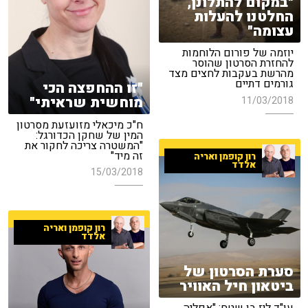
"במקום להתלונן,
החלטנו להעלות
עצומה"
יוזמה של פורום הלוחמות
להחזרת הסרטון שהוסר
מהרשת בעקבות לחצים מצד
גורמים דתיים
"זו ההחפצה הכי
מוחשית שראיתי"
11/03/2018
ח"כ מיכאלי מזועזעת מסרטון
המין של שחקן הכדורגל:
"המשטרה צריכה לחקור את
זה מיד"
רון קופמן ואריה
אלדד
15/03/2018
רון קופמן ואריה
אלדד
סערת הסרטון של
ביטאון חיל האוויר