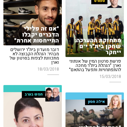
ספורט
"אם זה פלילי
הדברים יקבלו
מתחזקת ההערכה:
התייחסות אחרת"
שחקן בית"ר י־ם
דובר מועדון בית"ר ירושלים
ייחקר
מבהיר: הנהלת הקבוצה לא
מתכוונת לצפות בסרטון של
פרשת סרטון המין של אנתוני
וארן
וארן: "הנהלת בית"ר מחכה
18/03/2018
להתפתחויות ותפעל בהתאם"
15/03/2018
חמש בערב
אילה חסון