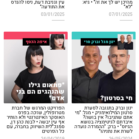
מהיכן יש לך את זה" • גיא:
עין וגניבת דעת, ניסו להנדס
"לא"
את התודעה"
03/01/2025
07/01/2025
ינון מגל וברק סרי
איפה הכסף
"פתאום גילו
שהנהגים הם בני
חי בסרטון?
אדם"
ינון וברק בתגובה לסערת
הפרויקט המרגש של חברת
סרטון המילואימניק • מגל: "מי
מטרופולין, שזכה בפרס
אתם שתגיבו? אין בושה?
האוסקר האינטרנטי ולא הותיר
איבדתם לגיטימציה בנושא
אף עין יבשה • לבנת כהן דן,
הגיוס" • ברק: "ההמרדה נועדה
סמנכ"לית השיווק בחברה, עם
לשרת את נתניהו"
כל הפרטים
24/04/2019
26/05/2024