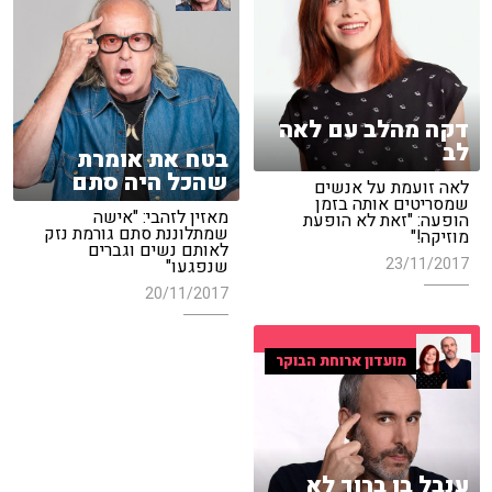
דקה מהלב עם לאה
לב
בטח את אומרת
שהכל היה סתם
לאה זועמת על אנשים
שמסריטים אותה בזמן
מאזין לזהבי: "אישה
הופעה: "זאת לא הופעת
שמתלוננת סתם גורמת נזק
מוזיקה!"
לאותם נשים וגברים
23/11/2017
שנפגעו"
20/11/2017
מועדון ארוחת הבוקר
ענבל בן ברוך לא