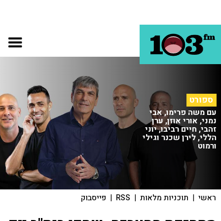
ספורט
עם משה פרימו, אבי
נמני, אורי אוזן, ערן
זהבי, חיים רביבו, יוני
הללי, לירן שכנר וגילי
ורמוט
ראשי
|
תוכניות מלאות
|
RSS
|
פייסבוק