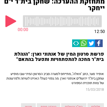
מתחזקת ההערכה: שחקן בית"ר י־ם
ייחקר
00:00
12:50
פרשת סרטון המין של אנתוני וארן: "הנהלת
בית"ר מחכה להתפתחויות ותפעל בהתאם"
אופיר סער, כתב 'וואלה', מתייחס לסערה סביב הסרטון המיני שבו מופיע
שחקן בית”ר ירושלים אנתוני וארן. מה צפוי כעת? האזינו לשיחה ולפרשנות
של צוות תוכנית הספורט
15/03/2018
פלילים
בית"ר ירושלים
הטרדה מינית
סרטון