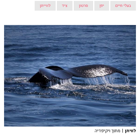
בעלי חיים
יפן
סרטון
ציד
לווייתן
לוויתן
| מתוך ויקיפדיה