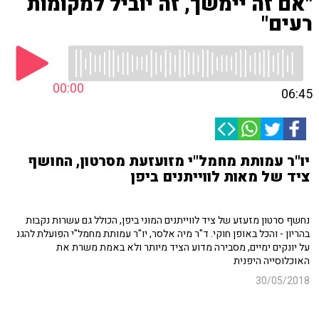
"אם זה יימשך, זה יוביל למקומות
רעים"
00:00
06:45
יו"ר עמותת מחמל"י מזועזעת מסרטון, החושף
ציד של מאות לווייתנים ביפן
נחשף סרטון מזעזע של ציד לווייתנים המוני ביפן, הכולל גם עשרות נקבות
בהריון - והכל באופן חוקי. ד"ר מיה אלסר, יו"ר עמותת מחמל"י הפועלת להגנ
על יונקים ימיים, מסבירה מדוע הציד מיותר ולא באמת משרת את
האוכלוסייה היפנית
30/05/2018