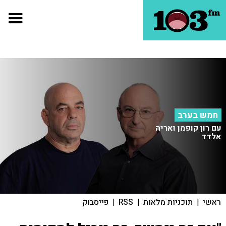
חמש בערב
עם רון קופמן ואריה
אלדד
ראשי
|
תוכניות מלאות
|
RSS
|
פייסבוק