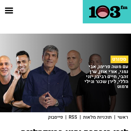
ספורט
עם משה פרימו, אבי
נמני, אורי אוזן, ערן
זהבי, חיים רביבו, יוני
הללי, לירן שכנר וגילי
ורמוט
ראשי
|
תוכניות מלאות
|
RSS
|
פייסבוק