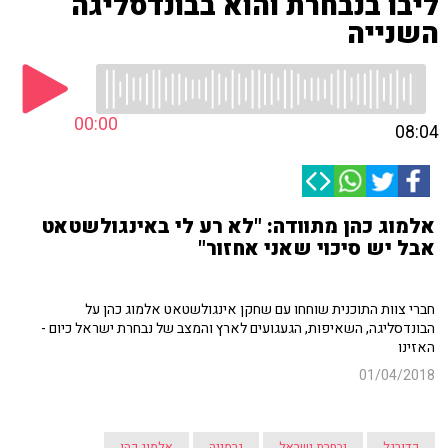
ליבו בנבחרת והוא בבונדסליגה
השנייה
00:00
08:04
אלמוג כהן מתוודה: "לא רע לי באינגולשטאט
אבל יש סיכוי שאני אחזור"
חברי צוות התוכנית שוחחו עם שחקן אינגולשטאט אלמוג כהן על
הבונדסליגה, השאיפות, הגעגועים לארץ והמצב של נבחרת ישראל כיום -
האזינו
01/04/2018
כדורגל
נבחרת ישראל
גרמניה
אלמוג כהן