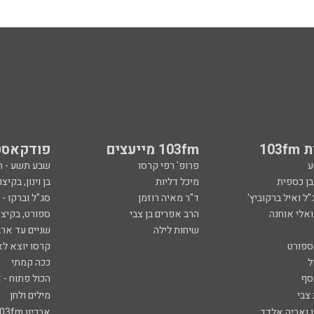
103
103fm מייעצים
פודקאסט
ע
פרופ' רפי קרסו
שבע תשע - 
ובן כספית
מיכל דליות
בן וינון, בקיצו
ל ואיל ברקוביץ'
ד"ר מאיה רוזמן
סג"ל וברקו -
ואלי אוחנה
הרב אפרים בן צבי
ספורט, בקיצו
שיחות לילה
שניים עד ארב
ספורט
קרסו יוצא לא
ל
ככה קמתי
סף
הכול פתוח - א
 צבי
מילים ולחן
ן ואריה אלדד
ארכיון 103fm