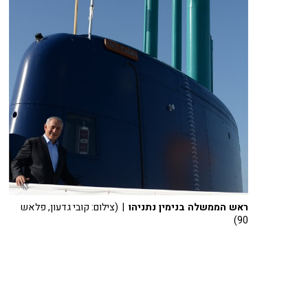
ראש הממשלה בנימין נתניהו
| (צילום: קובי גדעון, פלאש
90)