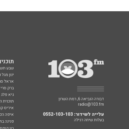
תוכניות fm
שבע תש
ינון מגל 
אראל סג"
ברק סרי 
גיא פלג
דבורה הנביאה 6, רמת השרון
תוכנית ה
radio@103.fm
איריס קו
עלייה לשידור: 0552-103-103
איפה הכ
בעלות שיחה רגילה
פנינה בת
רון קופמ