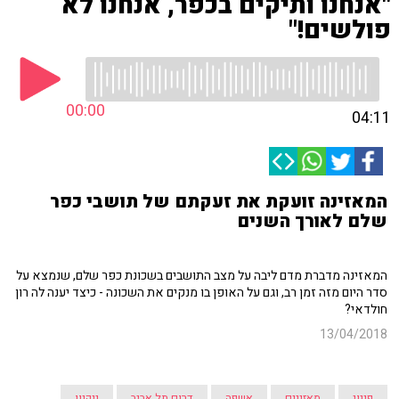
"אנחנו ותיקים בכפר, אנחנו לא
פולשים!"
00:00
04:11
המאזינה זועקת את זעקתם של תושבי כפר
שלם לאורך השנים
המאזינה מדברת מדם ליבה על מצב התושבים בשכונת כפר שלם, שנמצא על
סדר היום מזה זמן רב, וגם על האופן בו מנקים את השכונה - כיצד יענה לה רון
חולדאי?
13/04/2018
פינוי
מאזינים
אשפה
דרום תל אביב
ניקיון