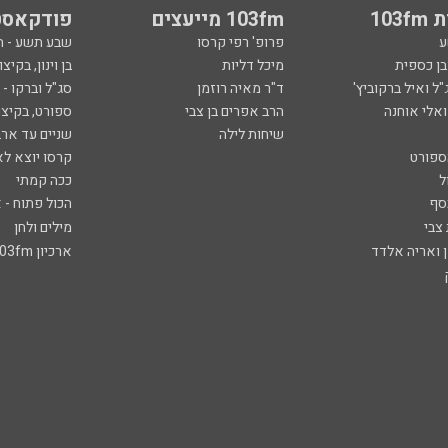
103
103fm מייעצים
פודקאסט
ע
פרופ' רפי קרסו
שבע תשע - 
ובן כספית
מיכל דליות
בן וינון, בקיצו
ל ואיל ברקוביץ'
ד"ר מאיה רוזמן
סג"ל וברקו -
ואלי אוחנה
הרב אפרים בן צבי
ספורט, בקיצו
שיחות לילה
שניים עד ארב
ספורט
קרסו יוצא לא
ל
ככה קמתי
סף
הכול פתוח - א
 צבי
מילים ולחן
ן ואריה אלדד
ארכיון 103fm