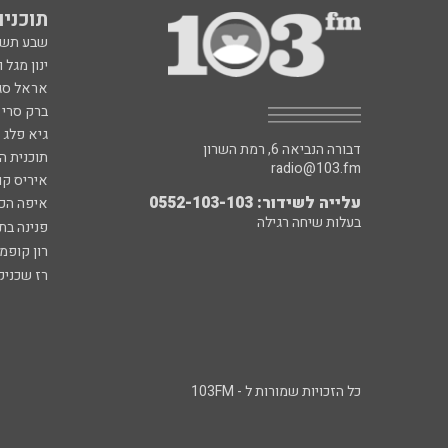
תוכניות fm
שבע תש
ינון מגל 
אראל סג"
ברק סרי 
גיא פלג
דבורה הנביאה 6, רמת השרון
תוכנית ה
radio@103.fm
איריס קו
עלייה לשידור: 0552-103-103
איפה הכ
בעלות שיחה רגילה
פנינה בת
רון קופמ
רז שכניק
כל הזכויות שמורות ל - 103FM