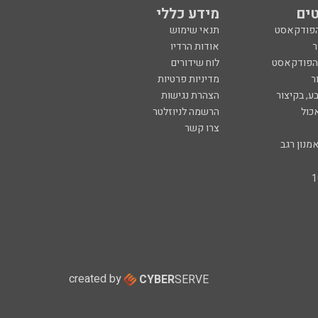
ים
מידע כללי
הפודקאסט
תנאי שימוש
ר
אודות הרדיו
 הפודקאסט
לוח שידורים
ר
מדיניות פרטיות
ע, בקיצור
הצהרת נגישות
כול
הרשמה לניוזלטר
צרו קשר
מנון רגב
created by
CYBER
SERVE