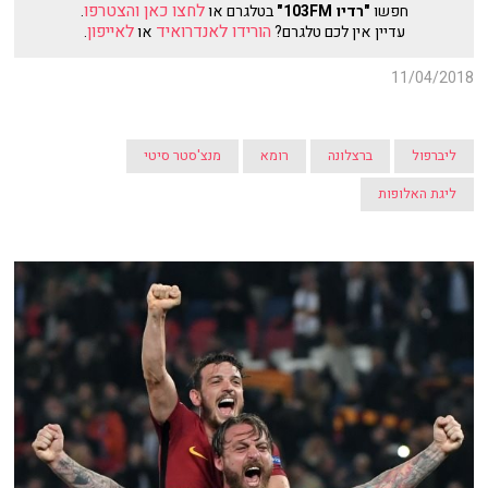
לחצו כאן והצטרפו
חפשו
"רדיו 103FM"
בטלגרם או
.
הורידו לאנדרואיד
לאייפון
עדיין אין לכם טלגרם?
או
.
11/04/2018
ליברפול
ברצלונה
רומא
מנצ'סטר סיטי
ליגת האלופות