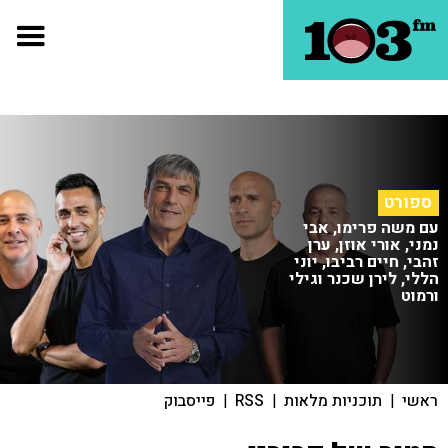
ספורט
עם משה פרימו, אבי
נמני, אורי אוזן, ערן
זהבי, חיים רביבו, יוני
הללי, לירן שכנר וגילי
ורמוט
ראשי
|
תוכניות מלאות
|
RSS
|
פייסבוק