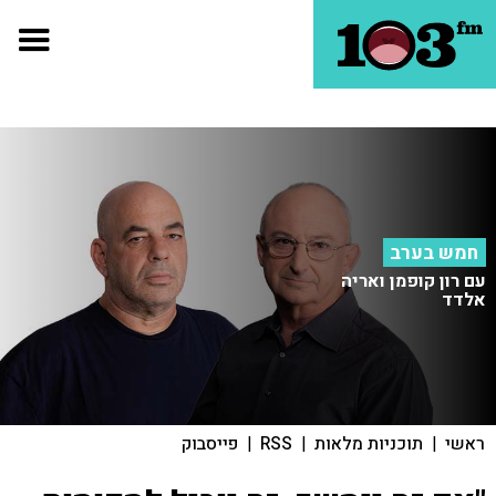
חמש בערב
עם רון קופמן ואריה
אלדד
ראשי
|
תוכניות מלאות
|
RSS
|
פייסבוק