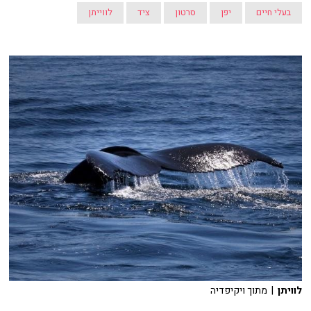
בעלי חיים
יפן
סרטון
ציד
לווייתן
לוויתן
| מתוך ויקיפדיה