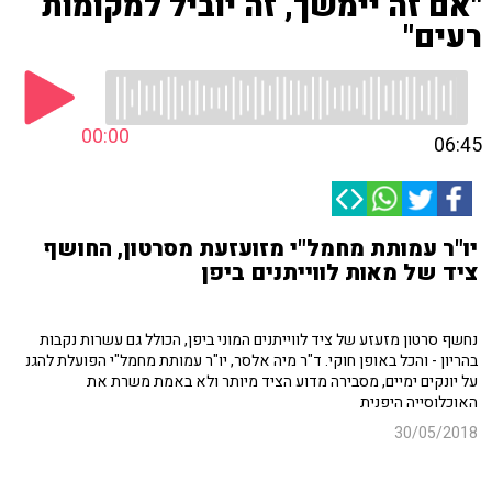
"אם זה יימשך, זה יוביל למקומות
רעים"
00:00
06:45
יו"ר עמותת מחמל"י מזועזעת מסרטון, החושף
ציד של מאות לווייתנים ביפן
נחשף סרטון מזעזע של ציד לווייתנים המוני ביפן, הכולל גם עשרות נקבות
בהריון - והכל באופן חוקי. ד"ר מיה אלסר, יו"ר עמותת מחמל"י הפועלת להגנ
על יונקים ימיים, מסבירה מדוע הציד מיותר ולא באמת משרת את
האוכלוסייה היפנית
30/05/2018