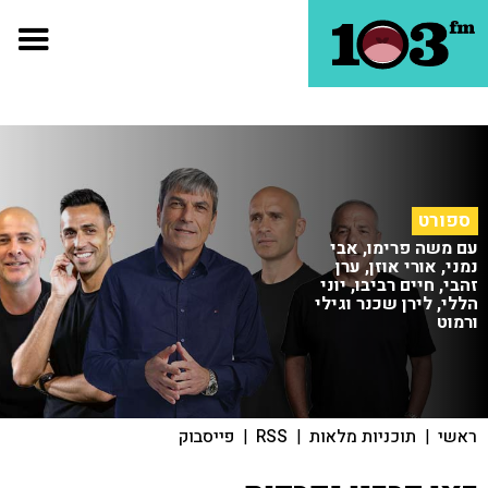
ספורט
עם משה פרימו, אבי
נמני, אורי אוזן, ערן
זהבי, חיים רביבו, יוני
הללי, לירן שכנר וגילי
ורמוט
ראשי
|
תוכניות מלאות
|
RSS
|
פייסבוק