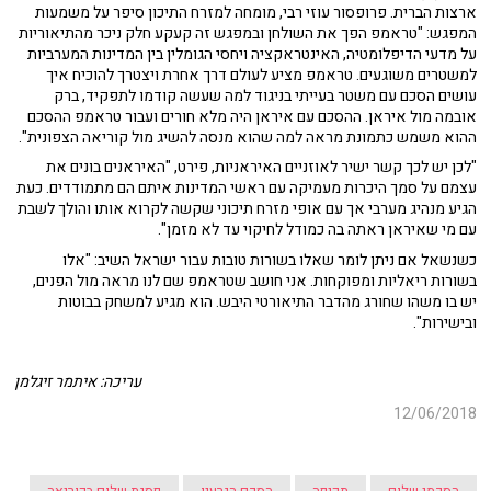
ארצות הברית. פרופסור עוזי רבי, מומחה למזרח התיכון סיפר על משמעות
המפגש: "טראמפ הפך את השולחן ובמפגש זה קעקע חלק ניכר מהתיאוריות
על מדעי הדיפלומטיה, האינטראקציה ויחסי הגומלין בין המדינות המערביות
למשטרים משוגעים. טראמפ מציע לעולם דרך אחרת ויצטרך להוכיח איך
עושים הסכם עם משטר בעייתי בניגוד למה שעשה קודמו לתפקיד, ברק
אובמה מול איראן. ההסכם עם איראן היה מלא חורים ועבור טראמפ ההסכם
ההוא משמש כתמונת מראה למה שהוא מנסה להשיג מול קוריאה הצפונית".
"לכן יש לכך קשר ישיר לאוזניים האיראניות, פירט, "האיראנים בונים את
עצמם על סמך היכרות מעמיקה עם ראשי המדינות איתם הם מתמודדים. כעת
הגיע מנהיג מערבי אך עם אופי מזרח תיכוני שקשה לקרוא אותו והולך לשבת
עם מי שאיראן ראתה בה כמודל לחיקוי עד לא מזמן".
כשנשאל אם ניתן לומר שאלו בשורות טובות עבור ישראל השיב: "אלו
בשורות ריאליות ומפוקחות. אני חושב שטראמפ שם לנו מראה מול הפנים,
יש בו משהו שחורג מהדבר התיאורטי היבש. הוא מגיע למשחק בבוטות
ובישירות".
עריכה: איתמר זיגלמן
12/06/2018