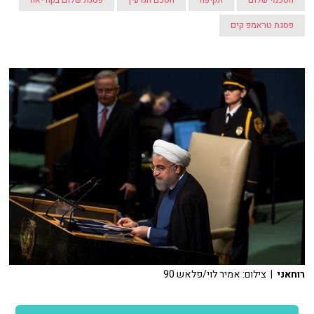
הסכמי שלום
תקיפה
הסכם הגרעין
פסגת שלום בקוריאה
פסגת טראמפ קים
רוחאני
| צילום: אמיר לוי/פלאש 90