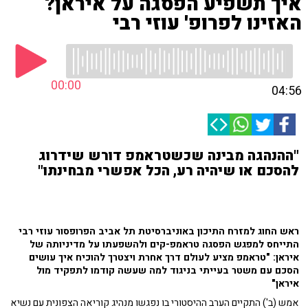
איך תשפיע הפסגה על איראן?
האזינו לפרופ' עוזי רבי
00:00
04:56
"ההנהגה מבינה שכשטראמפ דורש שידרוג
להסכם או שיהיה רע, הכל אפשרי מבחינתו"
ראש החוג למזרח התיכון באוניברסיטת תל אביב הפרופסור עוזי רבי
התייחס למפגש הפסגה טראמפ-קים ולהשפעתו על מדיניותה של
איראן: "טראמפ מציע לעולם דרך אחרת ויצטרך להוכיח איך עושים
הסכם עם משטר בעייתי בניגוד למה שעשה קודמו לתפקיד מול
איראן"
אמש (ב') התקיים הערב ההיסטורי בו נפגשו מנהיג קוריאה הצפונית עם נשיא