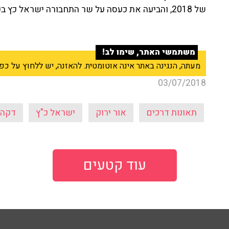
של 2018, והביעה את כעסה על שר התחבורה ישראל כץ בעקבות ציוץ שהעלה ובו זילזל בעמותת 'אור ירוק'
משתמשי האתר, שימו לב!
מעתה, הנגינה באתר אינה אוטומטית. להאזנה, יש ללחוץ על כפתור ה־Play בנגן שבראש
03/07/2018
תאונות דרכים
אור ירוק
ישראל כ"ץ
דקה 
עוד קטעים