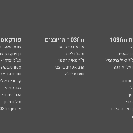
103
103fm מייעצים
פודקאסט
ע
פרופ' רפי קרסו
שבע תשע - 
ובן כספית
מיכל דליות
בן וינון, בקיצו
ל ואיל ברקוביץ'
ד"ר מאיה רוזמן
סג"ל וברקו -
ואלי אוחנה
הרב אפרים בן צבי
ספורט, בקיצו
שיחות לילה
שניים עד ארב
ספורט
קרסו יוצא לא
ל
ככה קמתי
סף
הכול פתוח - א
 צבי
מילים ולחן
ן ואריה אלדד
ארכיון 103fm