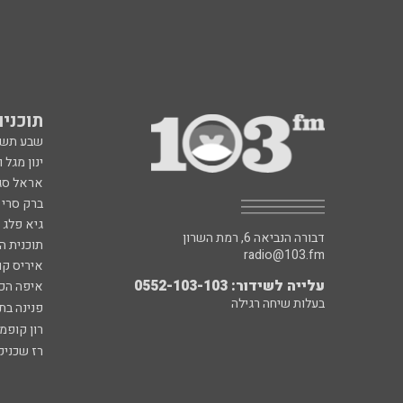
תוכניות fm
שבע תש
ינון מגל 
אראל סג"
ברק סרי 
גיא פלג
דבורה הנביאה 6, רמת השרון
תוכנית ה
radio@103.fm
איריס קו
עלייה לשידור: 0552-103-103
איפה הכ
בעלות שיחה רגילה
פנינה בת
רון קופמ
רז שכניק