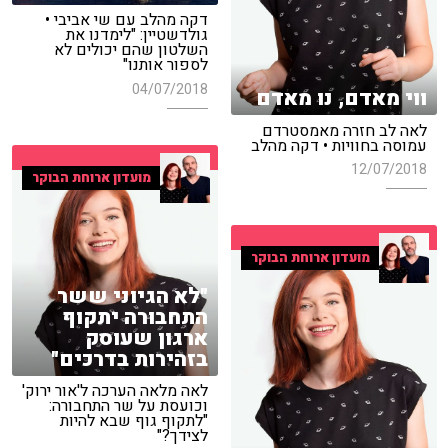
דקה מהלב עם שי אביבי •
גולדשטיין: "לימדנו את
השלטון שהם יכולים לא
לספור אותנו"
04/07/2018
ווי מאדם, נו מאדם
לאה לב חזרה מאמסטרדם
עמוסה בחוויות • דקה מהלב
12/07/2018
מועדון ארוחת הבוקר
מועדון ארוחת הבוקר
"לא הגיוני ששר
התחבורה יתקוף
ארגון שעוסק
בזהירות בדרכים"
לאה מלאה הערכה ל'אור ירוק'
וכועסת על שר התחבורה:
"לתקוף גוף שבא להיות
לצידך?"