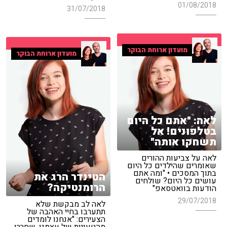
01/08/2018
31/07/2018
מועדון ארוחת הבוקר
מועדון ארוחת הבוקר
לאה: "אתם כל היום
בטלפונים! אל
תשחקו אותה"
לאה על צביעות ההורים
שאומרים שהילדים כל היום
בתוך המסכים • "ומה אתם
הטינדר הרג את
עושים כל היום? שולחים
הרומנטיקה?
הודעות בוואטסאפ"
29/07/2018
לאה לב מבקשת שלא
תתערבו בחיי האהבה של
הצעירים: "אנחנו לומדים
מהטעויות של עצמנו, שחררו