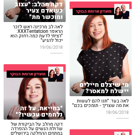
דקה מהלב: "עצוב
כשאדם צעיר
מועדון ארוחת הבוקר
ומוכשר מת"
לאה לב מרכינה ראש לזכר
הראפר XXXTentatcion:
"רציתי לדעת כמה רחוק הוא
יכול להגיע"
19/06/2018
מועדון ארוחת הבוקר
מי שיצלם חיילים
יישלח למאסר?
לאה בעד: "תנו להם לעשות
את מה שצריך - תומכים בכם"
"בחייאת, על זה
18/06/2018
נלחמים עכשיו?"
דקה מהלב על הביקורת של
שדולת הנשים על ההפרדה
במתחם ההחלקה בירושלים