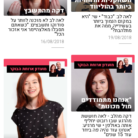
השחקניות הרווחיות
ביותר בהוליווד
דקה מהתשבץ
לאה לב: "כבוד" • שי: "היא
לאה לב לא מוכנה לוותר על
במקום הנמוך ביותר
סודוקו ותשבצים: "כשאתם
בעשירייה, ממה את
תסבלו מאלצהיימר אני אזכור
מתלהבת?"
הכל"
19/08/2018
16/08/2018
מועדון ארוחת הבוקר
מועדון ארוחת הבוקר
"אנחנו מתמודדים
מול מכונות"
דקה מהלב - לאה חוששת
מהרגע שבו רובוט יחליף
אותה באולפן • שי מרגיע:
"אנחנו עוד נהיה פה ביחד
עוד 15 שנים"