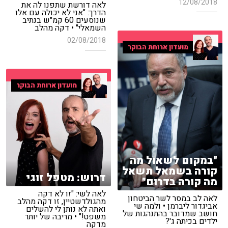
12/08/2018
לאה דורשת שתפנו לה את
הדרך: "אני לא יכולה עם אלו
שנוסעים 60 קמ"ש בנתיב
השמאלי" • דקה מהלב
02/08/2018
מועדון ארוחת הבוקר
מועדון ארוחת הבוקר
"במקום לשאול מה
קורה בשמאל תשאל
דרוש: מטפל זוגי
מה קורה בדרום"
לאה לשי: "זו לא דקה
לאה לב במסר לשר הביטחון
מהגולדשטיין, זו דקה מהלב
אביגדור ליברמן • ולמה שי
ואתה לא נותן לי להשלים
חושב שמדובר בהתנהגות של
משפט!" • מריבה של יותר
ילדים בכיתה ג'?
מדקה