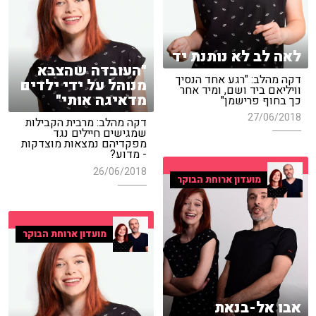
לאה לב לא נותנת יד
"העובדה שהצבא
דקה מהלב: "רגע אחד הנסיך
מנוהל על ידי ילדים
וויליאם ביד ושם, ומיד אחר
מדאיגה אותי"
כך בחוף פרישמן"
27/06/2018
דקה מהלב: מרבית הקבילות
שמגישים חיילים נגד
מפקדיהם נמצאות מוצדקות
- מדוע?
26/06/2018
מועדון ארוחת הבוקר
מועדון ארוחת הבוקר
אבו אל-בנאת