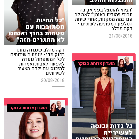
התנצלות מהלב
"רציתי להתנצל בפני אביבה
תבורי ויהודית באומן": לאה לב
"כל החיות
עם כמה מסקנות, אחרי שיחת
הטלפון המפתיעה לשתיים •
מסתובבות עם
דקה מהלב
פטמות בחוץ ואנחנו
21/08/2018
לא מתגרים מזה"
דקה מהלב שנגררה מעט
רחוק מדי • יוזמת ה'שירותים
לכל המשפחה' נועדה
לאפשר לאבות ואמהות
מועדון ארוחת הבוקר
להיכנס עם ילדם הצעיר
לשירותים
20/08/2018
מועדון ארוחת הבוקר
גל גדות נכנסה
לעשיריית