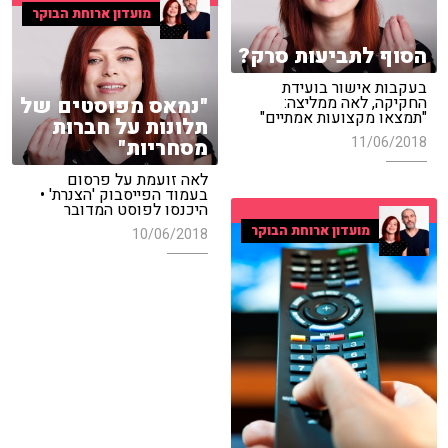
מועדון ארוחת הבוקר
הסוף לתביעות סרק?
בעקבות אישור בועידת
"נמאס מפוסטים של
החקיקה, לאה ממליצה:
"תמצאו מקצועות אמתיים"
תלונות על חברות
11/06/2018
מסחריות"
לאה זועמת על פרסום
בעמוד הפייסבוק 'הצנרת' •
היכנסו לפוסט המדובר
מועדון ארוחת הבוקר
10/06/2018