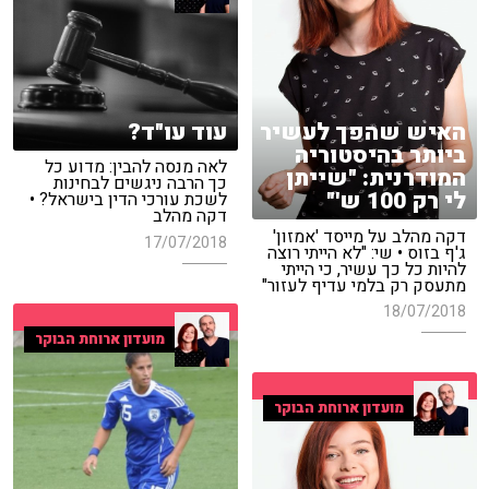
עוד עו"ד?
האיש שהפך לעשיר
ביותר בהיסטוריה
לאה מנסה להבין: מדוע כל
המודרנית: "שייתן
כך הרבה ניגשים לבחינות
לי רק 100 ש'"
לשכת עורכי הדין בישראל? •
דקה מהלב
דקה מהלב על מייסד 'אמזון'
17/07/2018
ג'ף בזוס • שי: "לא הייתי רוצה
להיות כל כך עשיר, כי הייתי
מתעסק רק בלמי עדיף לעזור"
18/07/2018
מועדון ארוחת הבוקר
מועדון ארוחת הבוקר