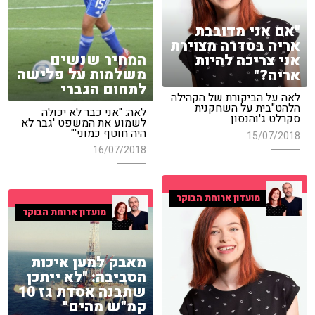
"אם אני מדובבת
אריה בסדרה מצוירת
המחיר שנשים
אני צריכה להיות
משלמות על פלישה
אריה?"
לתחום הגברי
לאה על הביקורת של הקהילה
הלהט"בית על השחקנית
לאה: "אני כבר לא יכולה
סקרלט ג'והנסון
לשמוע את המשפט 'גבר לא
היה חוטף כמוני'"
15/07/2018
16/07/2018
מועדון ארוחת הבוקר
מועדון ארוחת הבוקר
מאבק למען איכות
הסביבה: "לא ייתכן
שתבנה אסדת גז 10
קמ"ש מהים"