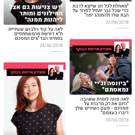
"יש צניעות גם אצל
"מאחלת לכל זוג שייצא לו בת
כדי שכל גבר יתחיל לפחד על
החילונים ומותר
הבת שלו ולהתנהג יפה"
ליהנות ממנה"
25/06/2018
לאה על קוד הלבוש שעיריית
ת"א דורשת מהמשתתפים
בסמינר הבד"צים המסכם
24/06/2018
מועדון ארוחת הבוקר
מועדון ארוחת הבוקר
"ביונסה וג'יי זי -
נמאסתם"
לאה פונה לזמרת שאהבה:
"היום את רק מדברת על
פמניזם - פעם השירים שלך
דיברו בעצמם"
20/06/2018