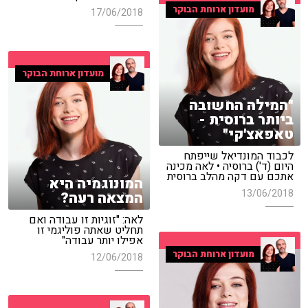
מועדון ארוחת הבוקר
17/06/2018
מועדון ארוחת הבוקר
"המילה החשובה
ביותר ברוסית -
טאפאצ'קי"
לכבוד המונדיאל שייפתח
היום (ד') ברוסיה • לאה מכינה
אתכם עם דקה מהלב ברוסית
המונוגמיה היא
13/06/2018
המצאה רעה?
לאה: "זוגיות זו עבודה ואם
תחליט שאתה פוליגמי זו
אפילו יותר עבודה"
מועדון ארוחת הבוקר
12/06/2018