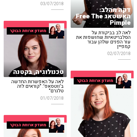
03/07/2018
דקה מהלב:
האשטאג Free The
Pimple
מועדון ארוחת הבוקר
לאה לב בביקורת על
הסלבריטאיות שחושפות את
עור הפנים שלהן עבור
קמפיין
02/07/2018
טכנולוגיה, בקטנה
מועדון ארוחת הבוקר
לאה על האפשרות החדשה
ב'ווטסאפ': "קוראים לזה
טלגרם"
01/07/2018
מועדון ארוחת הבוקר