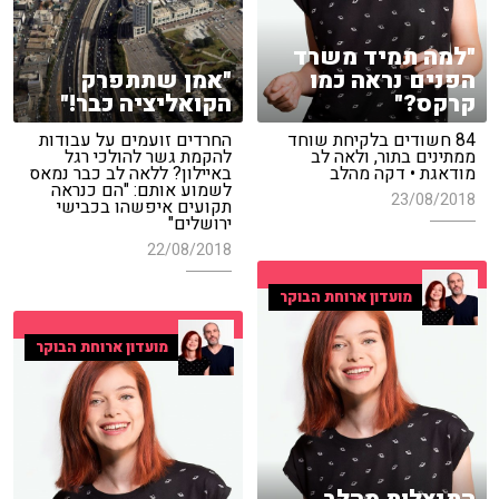
"למה תמיד משרד
הפנים נראה כמו
"אמן שתתפרק
קרקס?"
הקואליציה כבר!"
84 חשודים בלקיחת שוחד
החרדים זועמים על עבודות
ממתינים בתור, ולאה לב
להקמת גשר להולכי רגל
מודאגת • דקה מהלב
באיילון? ללאה לב כבר נמאס
לשמוע אותם: "הם כנראה
23/08/2018
תקועים איפשהו בכבישי
ירושלים"
22/08/2018
מועדון ארוחת הבוקר
מועדון ארוחת הבוקר