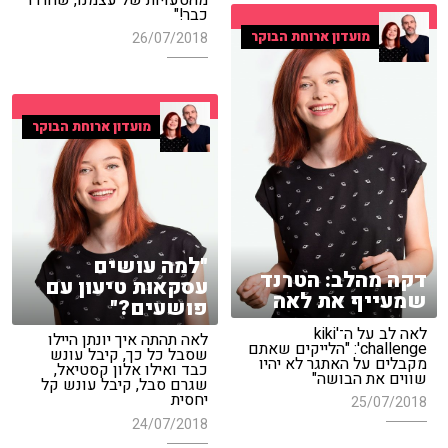
כבר!"
מועדון ארוחת הבוקר
26/07/2018
מועדון ארוחת הבוקר
"למה עושים
דקה מהלב: הטרנד
עסקאות טיעון עם
שמעייף את לאה
פושעים?"
לאה לב על ה־'kiki
לאה תהתה איך יונתן היילו
challenge': "הלייקים שאתם
שסבל כל כך, קיבל עונש
מקבלים על האתגר לא יהיו
כבד ואילו אלון קסטיאל,
שווים את הבושה"
שגרם סבל, קיבל עונש קל
יחסית
25/07/2018
24/07/2018