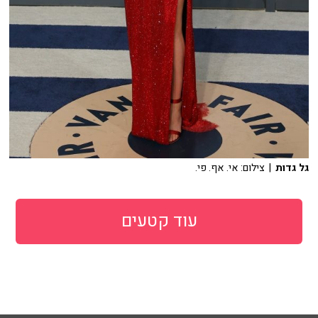
גל גדות
| צילום: אי. אף. פי.
עוד קטעים