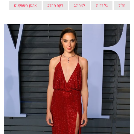
חו"ל
גל גדות
לאה לב
דקה מהלב
ארגון השחקנים