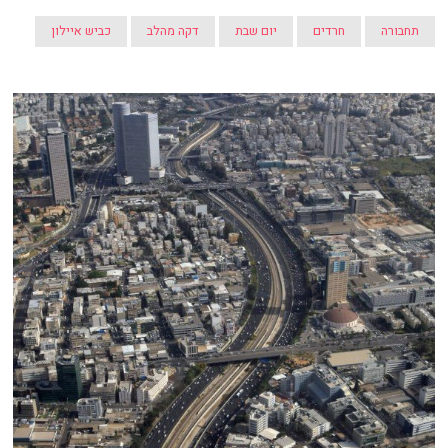
תחבורה
חרדים
יום שבת
דקה מהלב
כביש איילון