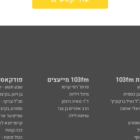
103
103fm מייעצים
פודקאסט
ע
פרופ' רפי קרסו
שבע תשע - 
ובן כספית
מיכל דליות
בן וינון, בקיצו
ל ואיל ברקוביץ'
ד"ר מאיה רוזמן
סג"ל וברקו -
ואלי אוחנה
הרב אפרים בן צבי
ספורט, בקיצו
שיחות לילה
שניים עד ארב
ספורט
קרסו יוצא לא
ל
ככה קמתי
סף
הכול פתוח - א