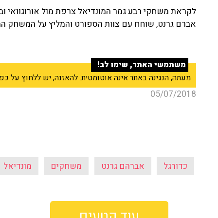
לקראת משחקי רבע גמר המונדיאל צרפת מול אורוגוואי וב
אברם גרנט, שוחח עם צוות הספורט והמליץ על המשחק המו
משתמשי האתר, שימו לב!
מעתה, הנגינה באתר אינה אוטומטית. להאזנה, יש ללחוץ על כפתור ה־Play בנגן שבראש
05/07/2018
כדורגל
אברהם גרנט
משחקים
מונדיאל
עוד קטעים