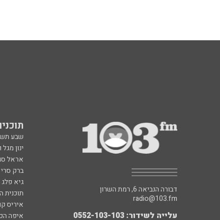
תוכניות fm
שבע תש
ינון מגל 
אראל סג"
ברק סרי 
גיא פלג
דבורה הנביאה 6, רמת השרון
תוכנית ה
radio@103.fm
איריס קו
עלייה לשידור: 0552-103-103
איפה הכ