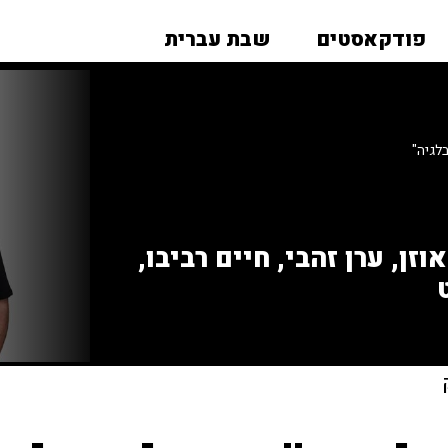
פודקאסטים
שבת עברית
לגיה"
זן, ערן זהבי, חיים רביבו,