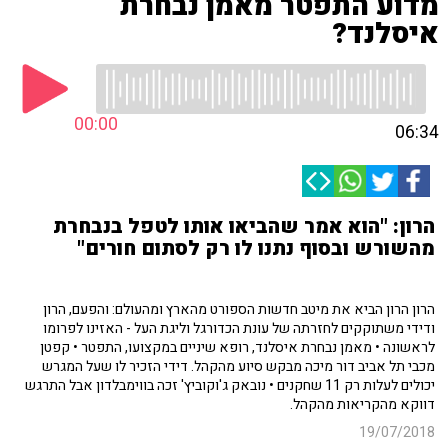
מדוע התפטר מאמן נבחרת
איסלנד?
00:00
06:34
הרון: "הוא אמר שהביאו אותו לטפל בנבחרת
מהשורש ובסוף נתנו לו רק לסתום חורים"
הרון הרון הביא את מיטב חדשות הספורט מהארץ ומהעולם: והפעם, הרון
ודידי משתוקקים לחזרתה של עונת הכדורגל וליגת העל - האזינו לפרומו
לראשונה • מאמן נבחרת איסלנד, רופא שיניים במקצועו, התפטר • קפטן
מכבי תל אביב דור מיכה מבקש סיוע מהקהל. דידי הזכיר לו שעל המגרש
יכולים לעלות רק 11 שחקנים • נובאק ג'וקוביץ' זכה בווימבלדון אבל התרגש
דווקא מהקריאות מהקהל.
19/07/2018