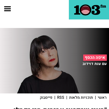
איפה הכסף
עם ענת דוידוב
ראשי
|
תוכניות מלאות
|
RSS
|
פייסבוק